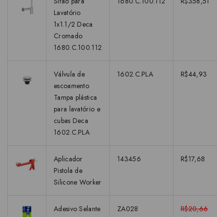
Sifão para
1680.C.100.112
R$358,51
Lavatório
1x1.1/2 Deca
Cromado
1680.C.100.112
Válvula de
1602.C.PLA
R$44,93
escoamento
Tampa plástica
para lavatório e
cubas Deca
1602.C.PLA
Aplicador
143456
R$17,68
Pistola de
Silicone Worker
Adesivo Selante
ZA028
R$20,66