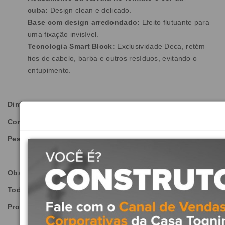
cuba:
Design clean e delicado.
Base com design arredondado:
Efeito flutuante para
uma fixação invisível.
Tecnologia Smart Block:
Exclusividade Deca, retém
fios de cabelo, barba e outros resíduos, evitando o
entupimento.
Dimensões do Produto:
Comprimento:
400 mm
| Largura:
400 mm
| Altura:
135 mm
Peso:
10.653kg
Observações:
Todas as imagens são meramente ilustrativas.
Produto não acompanha válvula de Escoamento.