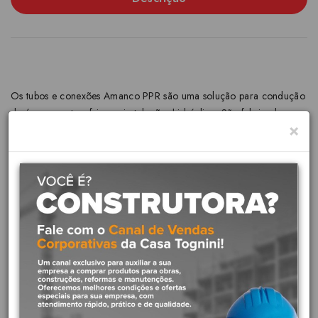
Os tubos e conexões Amanco PPR são uma solução para condução
de água quente e fria em instalações hidráulicas.São fabricados
×
com um material inovador e de última geração, o Polipropileno
Copolímero Random - tipo 3.
INDICAÇÃO:
Utilizada na condução de água potável quente e fria em instalações
prediais de tubulação rígida. Instalações prediais de água quente e
fria, em prumadas e ramais de edificações residenciais e
comerciais.
PRINCIPAIS BENEFÍCIOS:
Suporta maiores temperaturas