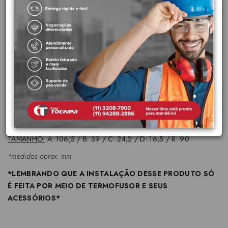
Material atóxico e reciclável
Maior isolamento acústico
Resistência a impactos
Otimização de projeto, sistema conjunto de água quente e fria
MARCA:
Amanco
CÓD FABRICANTE:
14607
COR:
Verde
PRODUTO:
Curva 25mm 90º PPR Amanco
TAMANHO:
A: 106,5 / B: 39 / C: 24,2 / D: 16,5 / R: 90
*medidas aprox. mm
*LEMBRANDO QUE A INSTALAÇÃO DESSE PRODUTO SÓ
É FEITA POR MEIO DE TERMOFUSOR E SEUS
ACESSÓRIOS*