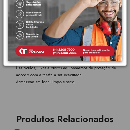
Cabos com revestimento especial.
Possui ponteiras para 4 bitolas diferentes de rebites de repuxo
2.4, 3.2, 4 e 4.8 mm.
Acompanha uma chave para troca das ponteiras.
Ferramenta adequada para montagens rápidas.
As ferramentas são produzidas e testadas conforme normas
específicas.
Recomendações de uso
Use óculos, luvas e outros equipamentos de proteção de
acordo com a tarefa a ser executada.
Armazene em local limpo e seco.
Produtos Relacionados