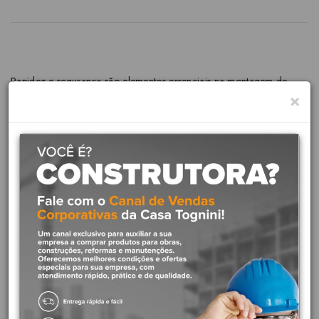
Rapidez e segurança são elementos essenciais na montagem de
×
estruturas, não é mesmo? Com o Rebitador Manual 10 polegadas
Tramontina MASTER com Corpo em Aço e Empunhadura em PVC
será mais fácil você atingir seus objetivos. A ferramenta tem a
função de unir os mais diferentes tipos de componentes e chapas,
facilitando o serviço do trabalhador. Ela possui ponteiras diferentes
para rebites de repuxo de 2.4, 3.2, 4 e 4.8 milímetros e uma chave
para efetuar a troca. O rebitador vem com revestimento especial
nos cabos ajudando no manuseio do produto. Além de ser usado na
construção civil, a ferramenta também é uma ótima opção para
quem costuma fazer pequenos reparos em casa.
Informações técnicas
Corpo, fuso e ponteiras em aço especial.
Pintura graneada, textura preta.