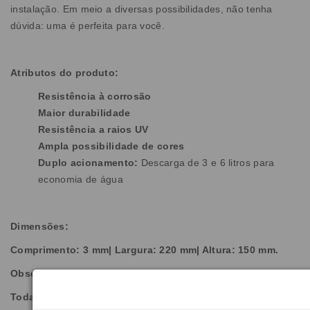
instalação. Em meio a diversas possibilidades, não tenha
dúvida: uma é perfeita para você.
Atributos do produto:
Resistência à corrosão
Maior durabilidade
Resistência a raios UV
Ampla possibilidade de cores
Duplo acionamento:
Descarga de 3 e 6 litros para
economia de água
Dimensões:
Comprimento: 3 mm| Largura: 220 mm| Altura: 150 mm.
Observação:
Todas as imagens são meramente ilustrativas.