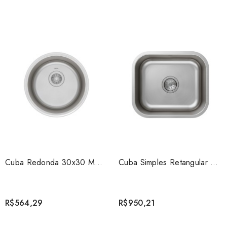
Cuba Redonda 30x30 Mekal CR-30 Aco Inox Escovado 90010...
Cuba Simples Retangular CS50 50x40 Aço Inox Escovado M...
R$564,29
R$950,21