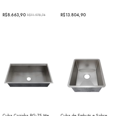
R$8.663,90
R$13.804,90
R$11.978,74
Cuba Cozinha RG-75 Mekal Match Aço Inox Escovado - 900...
Cuba de Embutir e Sobrepor Mekal Retta LR-34 Aço Escov...