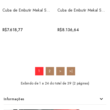
Cuba de Embutir Mekal Shades Ultraclean LR-50 Bronze -...
Cuba de Embutir Mekal Shades Ultraclean LR-50 Titânio ...
R$7.618,77
R$8.136,64
1
2
>
>|
Exibindo de 1 a 24 do total de 39 (2 páginas)
Informações