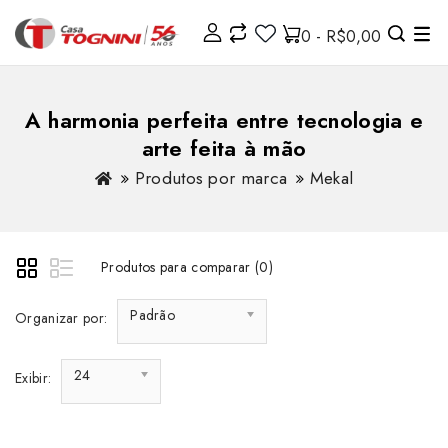
0 - R$0,00
A harmonia perfeita entre tecnologia e
arte feita à mão
Produtos por marca
Mekal
Produtos para comparar (0)
Padrão
Organizar por:
24
Exibir: