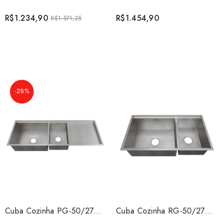
R$1.234,90
R$1.454,90
R$1.571,25
-28%
Cuba Cozinha PG-50/27 Mekal Match Aço Inox Escovado - ...
Cuba Cozinha RG-50/27 Mekal Match Aço Inox Escovado - ...