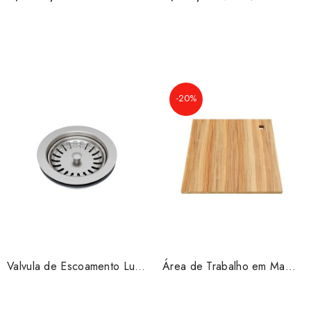
-20%
Valvula de Escoamento Luxo 4.1/2" Escovada Mekal ...
Área de Trabalho em Madeira Maciça Mekal Deslizante Wo...