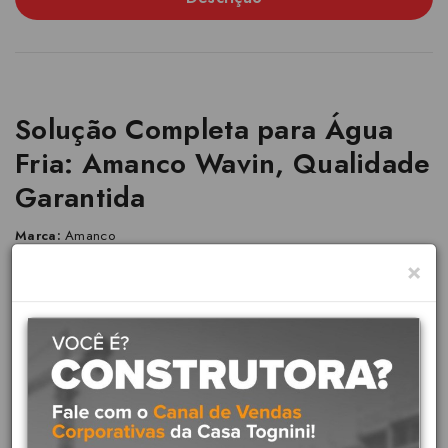
Solução Completa para Água
Fria: Amanco Wavin, Qualidade
Garantida
Marca:
Amanco
×
Linha:
Água Fria Soldável
A Linha Amanco Wavin Soldável é um sistema completo de tubos e
conexões em PVC, projetado para condução de água fria em
instalações prediais, comerciais e industriais. Reconhecida pela
qualidade e durabilidade.
Aplicações:
Sistema predial de distribuição de água fria, instalações de água fria
permanentes e embutidas em paredes ou aparentes em locais