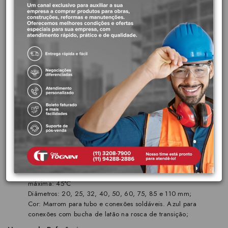
cobertos e protegidos de intempéries, aplicada em instalações de
rede de água predial em residências, comércio e indústrias.
Benefícios:
Rapidez e facilidade na execução das juntas soldáveis;
Material leve, de fácil transporte, estocagem e manuseio;
Resistente para instalações de água fria;
Vida útil projetada: 50 anos
Características principais:
Material: PVC (Policloreto de Vinila), um material resistente à
corrosão e com longa vida útil.
Soldagem: As conexões são feitas por soldagem com
aplicação de adesivo PVC, garantindo uma união segura e
livre de vazamentos.
Pressão de Serviço: (20°C): 750 kPa, (7,5 kgf/cm² ou 75
m.c.a.) incluindo sobre pressão máxima de 250 kPa;
Temperatura: Temperatura nominal: 20°C, Temperatura
máxima: 45°C
Diâmetros: 20, 25, 32, 40, 50, 60, 75, 85 e 110 mm;
Cor: Marrom para tubo e conexões soldáveis. Azul para
conexões com bucha de latão na rosca de transição;