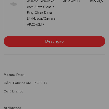
Assento Termofixo
AP.2362.17
R$530,91
com Slow Close e
Easy Clean Deca
LK/Nuova/Carrara
AP.2362.17
Descrição
Marca:
Deca
Cód. Fabricante:
P.232.17
Cor:
Branco
Atributos: