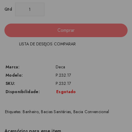
Qtd
Comprar
LISTA DE DESEJOS
COMPARAR
Marca:
Deca
Modelo:
P.232.17
SKU:
P.232.17
Disponibilidade:
Esgotado
Etiquetas:
Banheiro
,
Bacias Sanitárias
,
Bacia Convencional
Acessórios para esse item