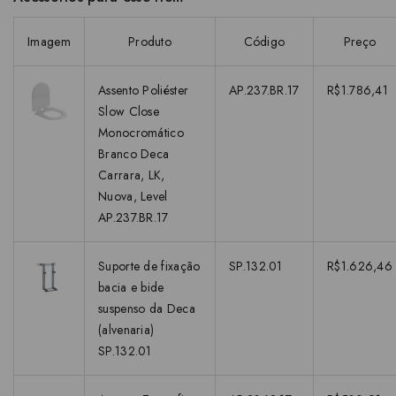
Imagem
Produto
Código
Preço
Assento Poliéster
AP.237.BR.17
R$1.786,41
Slow Close
Monocromático
Branco Deca
Carrara, LK,
Nuova, Level
AP.237.BR.17
Suporte de fixação
SP.132.01
R$1.626,46
bacia e bide
suspenso da Deca
(alvenaria)
SP.132.01