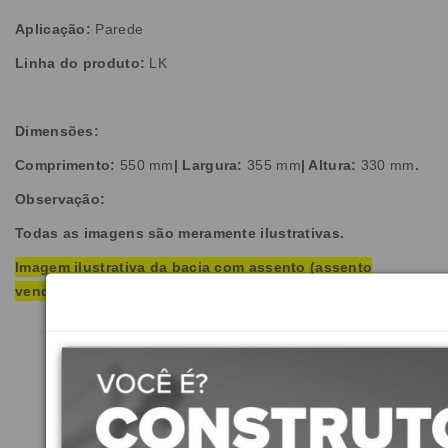
Aplicação:
Parede
Linha do produto:
LK
Dimensões:
Comprimento:
550 mm
| Largura:
355 mm
| Altura:
330 mm
.
Observação:
Todas as imagens são meramente ilustrativas.
Imagem ilustrativa da bacia com assento (assento
vendido separado).
Produtos Relacionados