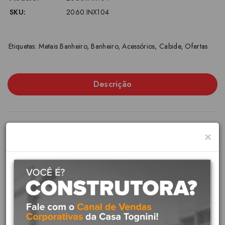
SKU:
2060.INX104
Etiquetas:
Metais Banheiro
,
Banheiro
,
Acessórios
,
Cabide
,
Ofertas
Descrição
×
A linha Deca You oferece uma
variedade de opções, em meio
a diversas possibilidades, não
tenha dúvida: uma é perfeita
para você