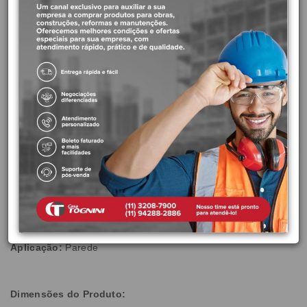
Marca:
Deca
Cód. Fabricante:
2060.INX104
Cor:
Inox
Linha:
Deca You
A linha Deca You oferece as opções. Em suas mãos, fica a
decisão sobre a combinação ideal, para o seu banheiro, entre
cores, modelos, tamanhos, tipo de acionamento e formas de
instalação. Em meio a diversas possibilidades, não tenha
dúvida: uma é perfeita para você.
Especificações do Produto:
Aplicação:
Parede
Dimensões do Produto: