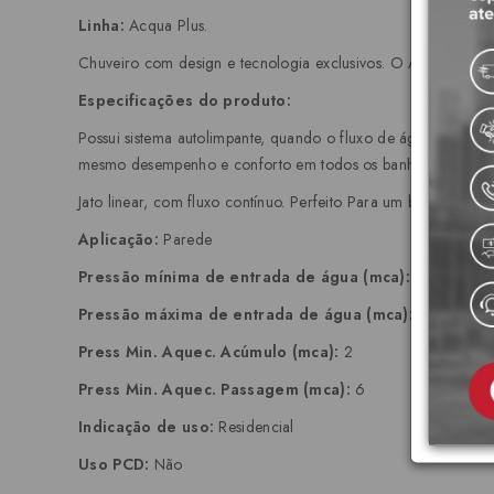
Linha:
Acqua Plus.
Chuveiro com design e tecnologia exclusivos. O Acqua Plus 
Especificações do produto:
Possui sistema autolimpante, quando o fluxo de água é fecha
mesmo desempenho e conforto em todos os banhos.
Jato linear, com fluxo contínuo. Perfeito Para um banho com 
Aplicação:
Parede
Pressão mínima de entrada de água (mca):
2
Pressão máxima de entrada de água (mca):
40
Press Min. Aquec. Acúmulo (mca):
2
Press Min. Aquec. Passagem (mca):
6
Indicação de uso:
Residencial
Uso PCD:
Não