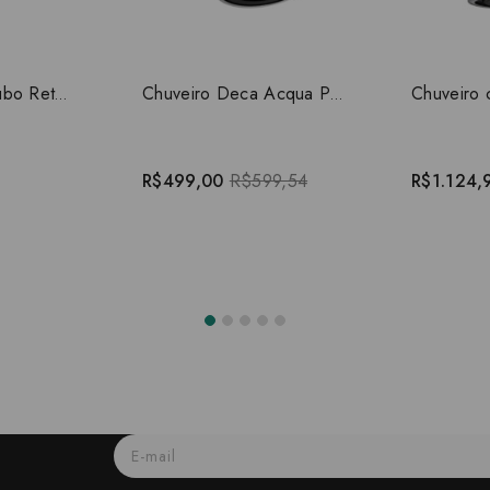
Chuveiro com Tubo Reto Parede Deca Acqua Plus Cromado 1990.C.CT
Chuveiro Deca Acqua Plus Com Tubo Curvo 1990.C.STD
R$499,00
R$599,54
R$1.124,