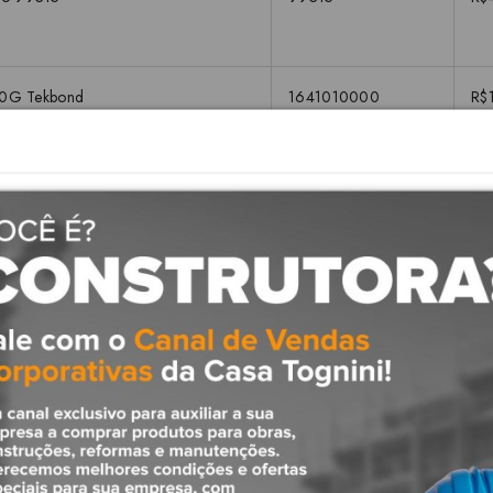
00G Tekbond
1641010000
R$
Descrição
ção para baixa e alta pressão com