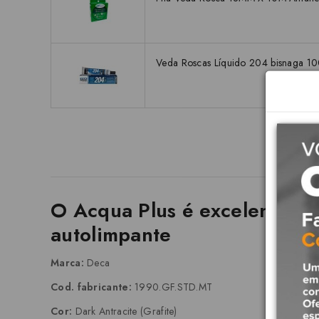
Veda Roscas Líquido 204 bisnaga 1
O Acqua Plus é excelente op
autolimpante
Marca:
Deca
Cod. fabricante:
1990.GF.STD.MT
Cor:
Dark Antracite (Grafite)