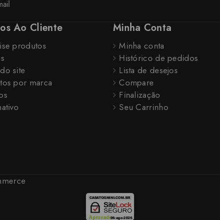
ail
ços Ao Cliente
Minha Conta
ise produtos
Minha conta
as
Histórico de pedidos
do site
Lista de desejos
tos por marca
Compare
os
Finalização
ativo
Seu Carrinho
ommerce