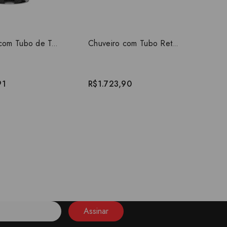
Chuveiro com Tubo de Teto da Deca Acqua Plus Cromado 1990.C.TET
Chuveiro com Tubo Reto Parede Deca Acqua Plus Dark Antracite/Grafite 1990.GF.CT.MT
91
R$1.723,90
Assinar