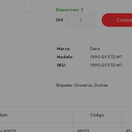
Disponíveis: 2
Compra
Qtd
Marca:
Deca
Modelo:
1990.GF.STD.MT
SKU:
1990.GF.STD.MT
Etiquetas:
Chuveiros
,
Duchas
duto
Código
co 99315
99315
R$