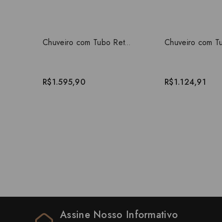
Chuveiro com Tubo Reto Parede Deca Acqua Plus Black Noir 1990.BL.CT.NO
R$1.595,90
R$1.124,91
Assine Nosso Informativo