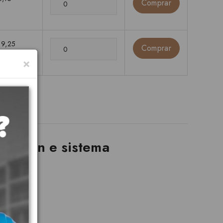
Comprar
19,25
Comprar
×
 design e sistema