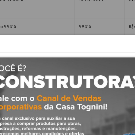
co 99315
99315
R$
Descrição
ção para baixa e alta pressão com