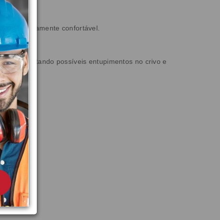
anho extremamente confortável.
amente. Evitando possíveis entupimentos no crivo e