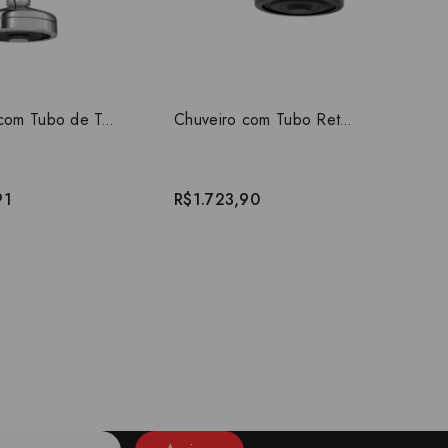
Chuveiro com Tubo de Teto da Deca Acqua Plus Cromado 1990.C.TET
Chuveiro com Tubo Reto Parede Deca Acqua Plus Dark Antracite/Grafite 1990.GF.CT.MT
91
R$1.723,90