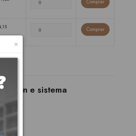
Comprar
4,15
Comprar
×
 design e sistema