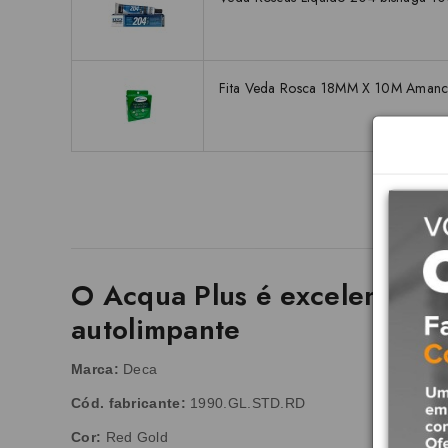
Fita Veda Rosca 18MM X 10M Aman
O Acqua Plus é excelente op
autolimpante
Marca:
Deca
Cód. fabricante:
1990.GL.STD.RD
Cor:
Red Gold