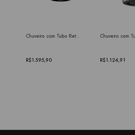
Chuveiro com Tubo Reto Parede Deca Acqua Plus Black Noir 1990.BL.CT.NO
R$1.595,90
R$1.124,91