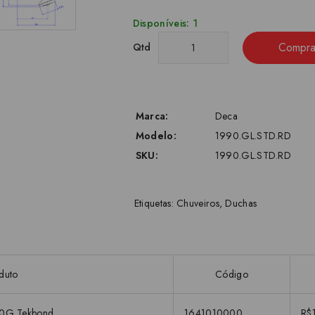
Disponíveis: 1
Compra
Qtd
Marca:
Deca
Modelo:
1990.GL.STD.RD
SKU:
1990.GL.STD.RD
Etiquetas:
Chuveiros
,
Duchas
duto
Código
00G Tekbond
1641010000
R$