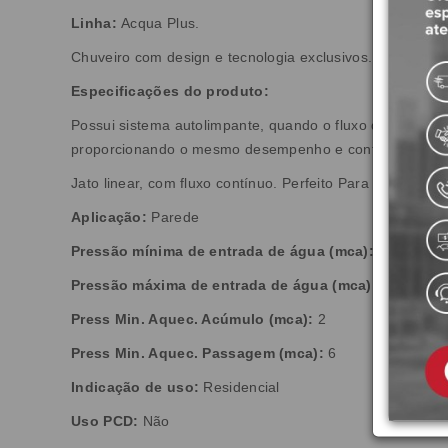
Linha:
Acqua Plus.
Chuveiro com design e tecnologia exclusivos. O Acqua P
Especificações do produto:
Possui sistema autolimpante, quando o fluxo de água é 
proporcionando o mesmo desempenho e conforto em to
Jato linear, com fluxo contínuo. Perfeito Para um banho
Aplicação:
Parede
Pressão mínima de entrada de água (mca):
2
Pressão máxima de entrada de água (mca):
40
Press Min. Aquec. Acúmulo (mca):
2
Press Min. Aquec. Passagem (mca):
6
Indicação de uso:
Residencial
Uso PCD:
Não