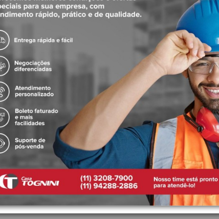
lus é excelente opção para baixa e alta pressão, fornecendo um b
fechado, o sistema de pinos encaixa no crivo que limpam automatic
dos os banhos.
 com maior conforto.