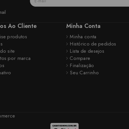
ail
ços Ao Cliente
Minha Conta
ise produtos
Minha conta
as
Histórico de pedidos
do site
Lista de desejos
tos por marca
Compare
os
Finalização
ativo
Seu Carrinho
ommerce