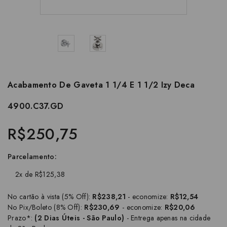
Acabamento De Gaveta 1 1/4 E 1 1/2 Izy Deca
4900.C37.GD
R$250,75
Parcelamento:
2x de R$125,38
No cartão à vista (5% Off):
R$238,21
- economize:
R$12,54
No Pix/Boleto (8% Off):
R$230,69
- economize:
R$20,06
Prazo*:
(2 Dias Úteis - São Paulo)
- Entrega apenas na cidade