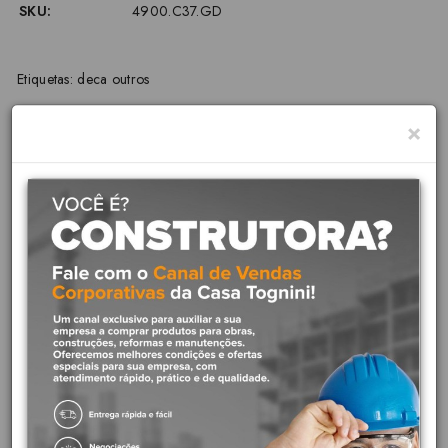
SKU:
4900.C37.GD
Etiquetas:
deca outros
×
Descrição
Cod fabricante :4900.C37.GD
Marca : Deca
Este é um produto da linha Izy da Deca Lançamento da Decaa linha
Izy é mais uma opção para quem quer decorar com peças de
concpção moderna e arrojada .Totalmente cromada suas peças
seguem as últimas tendências geométricas de design com design