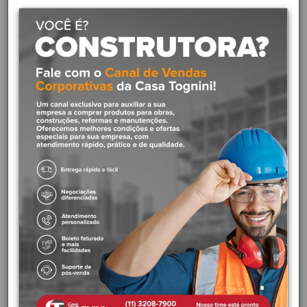
Descrição
LANÇAMENTO REVESTIR 2024
Marca:
Deca.
Cod. Fabricante:
4900.CT64.GD.MT.
Cor:
Cromado
Linha:
Perola.
A renovação do clássico se apresenta nesta linha de metais,
inspirada em cada detalhe do universo da joalheria, em releitura
contemporânea. Inovando na composição de dois acabamentos:
matte e brilho.
Atributos: