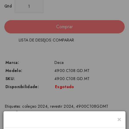
Qtd
Comprar
LISTA DE DESEJOS
COMPARAR
Marca:
Deca
Modelo:
4900.C108.GD.MT
SKU:
4900.C108.GD.MT
Disponibilidade:
Esgotado
Etiquetas:
coleçao 2024
,
revestir 2024
,
4900C108GDMT
coleÇÃo
,
deca
×