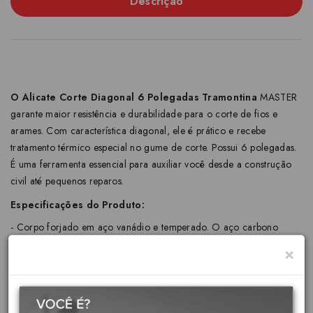
Descrição
O Alicate Corte Diagonal 6 Polegadas Tramontina
MASTER
garante maior resistência e durabilidade para o corte de fios e
arames. Com característica diagonal, ele é prático e recebe
tratamento térmico especial no gume de corte. Possui 6 polegadas.
É uma ferramenta essencial para auxiliar você desde a construção
civil até pequenos reparos.
Especificações do Produto:
- Corpo forjado em aço vanádio e temperado. O aço carbono
especial empregado na fabricação do produto, aliado à têmpera
×
especial no gume de corte garantem maior resistência.
- Acabamento fosfatizado.
- Cabeça e articulação lixadas.
- Têmpera especial no gume de corte e mandíbulas.
- Produto em conformidade com a NBR 9699 e NR10. Isolação