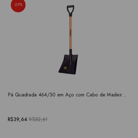
-25%
Pá Quadrada 464/30 em Aço com Cabo de Madeira 71 cm Reta Ergonômica Tramontina 77464434
R$39,64
R$52,61