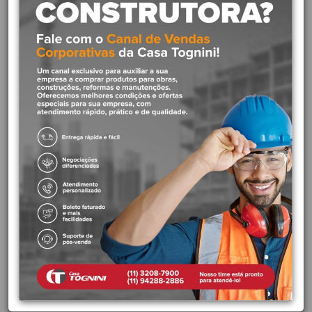
1.000 V para uso em locais com baixas tensões de até 1.000 V em
corrente alternada.
- Articulação suave para facilitar o uso.
- Os cabos possuem um formato ergonômico para aumentar o
conforto.
- As ferramentas são produzidas e testadas conforme normas
específicas.
Recomendações de Uso:
- Use óculos, luvas e outros equipamentos de proteção de acordo
com a tarefa a ser executada.
- Observe as indicações de uso de cada tipo de alicate ou torquês.
Nunca utilize um alicate ou torquês para cortar arames
endurecidos, a não ser que tenha sido projetado para este fim.
- Nunca utilize o alicate ou torquês como martelo. Ele pode trincar
ou até mesmo quebrar.
- Nunca exponha os alicates ou torqueses ao calor excessivo. Isto
pode alterar o tratamento térmico aplicado no corte e afetar o seu
desempenho.
- Sempre posicione o corte do alicate ou torquês
perpendicularmente ao eixo do arame para uma operação mais