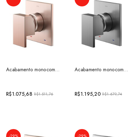
Acabamento monocomando para chuveiro 3/4" alta va...
Acabamento monocomando para chuveiro 3/4" alta va...
R$1.075,68
R$1.195,20
R$1.511,76
R$1.679,74
-29%
-29%