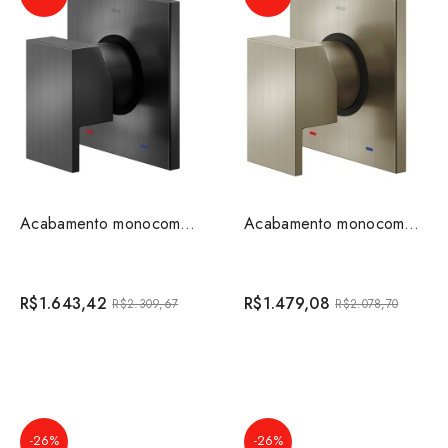
Acabamento monocomando base Deca para chuveiro e ducha...
Acabamento monocomando base Deca para chuveiro e ducha...
R$1.643,42
R$1.479,08
R$2.309,67
R$2.078,70
-26%
-26%