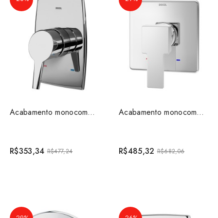
Acabamento monocomando para chuveiro alta pressão 1/2&...
Acabamento monocomando para chuveiro baixa pressão 3/4...
R$353,34
R$485,32
R$477,24
R$682,06
-29%
-26%