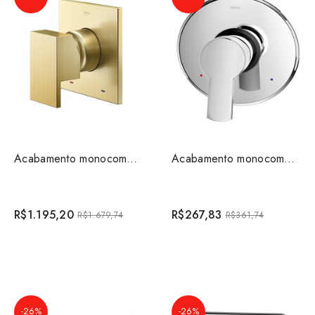
Acabamento monocomando para base de baixa pressão New ...
Acabamento monocomando para base Deca Chess/Gali croma...
R$1.195,20
R$267,83
R$1.679,74
R$361,74
-26%
-26%