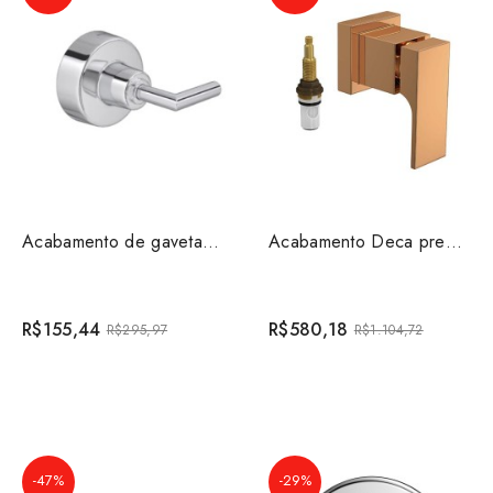
Acabamento de gaveta 1 1/4 e 1 1/2 Izy Plus Deca 4900....
Acabamento Deca pressão (chuveiro) ate 1 pol Unic Red ...
R$155,44
R$580,18
R$295,97
R$1.104,72
-47%
-29%