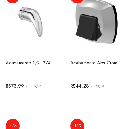
Acabamento 1/2 ,3/4 e 1 polegada Smart Deca 4900.C71....
Acabamento Abs Cromado/Preto para Válvula Descarga Doc...
R$73,99
R$44,28
R$136,57
R$90,10
-47%
-47%