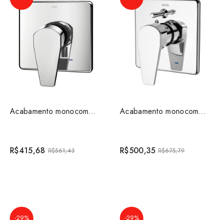
Acabamento monocomando para base Deca Lift cromado 009...
Acabamento monocomando para base docol de 4 vias Lift ...
R$415,68
R$500,35
R$561,43
R$675,79
-29%
-29%