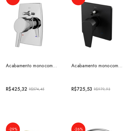
Acabamento monocomando para banheira e chuveiro 1/2&qu...
Acabamento monocomando para banheira e chuveiro Lift Ô...
R$425,32
R$725,53
R$574,45
R$979,93
-29%
-26%