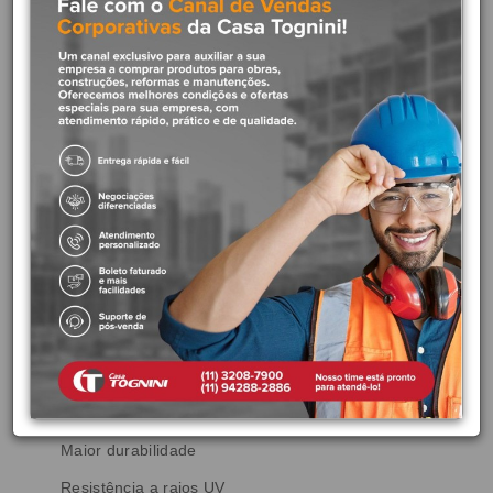
QUADRATTA - CR
Marca:
Deca
Cód. Fabricante:
2062.C83
Cor:
Cromado
Linha:
Quadratta
A linha Quadratta possui formas retas e personifica a releitura
de linhas de design reconhecido em uma interpretação
contemporânea e minimalista.
Atributos:
Aplicação:
Parede
Resistência à corrosão
Maior durabilidade
Resistência a raios UV