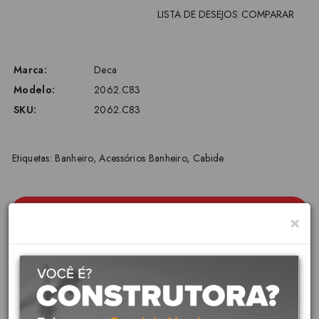
LISTA DE DESEJOS
COMPARAR
Marca:
Deca
Modelo:
2062.C83
SKU:
2062.C83
Etiquetas:
Banheiro
,
Acessórios Banheiro
,
Cabide
Descrição
×
2062.C83-CABIDE DUPLO