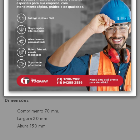
modelos GG e G Builders, essa fixação oferece suporte e evita que
o tanque se mova ou tombe, proporcionando segurança e
praticidade no seu dia a dia.
Benefícios:
Segurança: Garante a fixação firme do tanque, evitando
acidentes e danos.
Praticidade: Fácil instalação, acompanha todos os acessórios
necessários.
Durabilidade: Fabricada com materiais de alta qualidade,
resistente à corrosão e ao desgaste.
Compatibilidade: Projetada para os modelos GG e G
Builders, assegurando o encaixe perfeito.
Dimensões
Comprimento 70 mm.
Largura 30 mm.
Altura 150 mm.