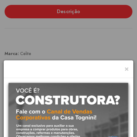
Descrição
Marca:
Celite
Referência:
3009759030100
×
Compatibilidade:
Tanques GG e G Builders
Material:
Metálico resistente
Cor:
Cromado
Tipo:
Fixação para tanque de lavanderia
A Fixação para Tanque GG/G Builders S-12 3009759030100 é
um componente essencial para garantir a instalação segura e estável
do seu tanque de lavanderia. Projetada especificamente para os