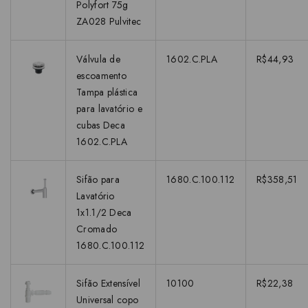
Polyfort 75g
ZA028 Pulvitec
Válvula de
1602.C.PLA
R$44,93
escoamento
Tampa plástica
para lavatório e
cubas Deca
1602.C.PLA
Sifão para
1680.C.100.112
R$358,51
Lavatório
1x1.1/2 Deca
Cromado
1680.C.100.112
Sifão Extensível
10100
R$22,38
Universal copo