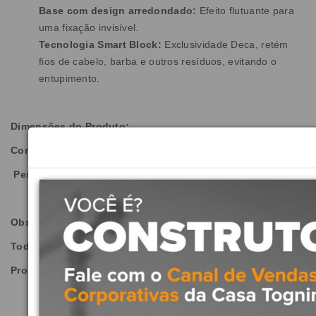
Base com design arredondado:
Efeito flutuante para
uma fixação invisível.
Tecnologia Smart Block:
Exclusividade Deca, retém
fios de cabelo, barba e outros resíduos, evitando o
entupimento.
Dimensões do Produto:
Comprimento:
400 mm
| Largura:
400 mm
| Altura:
135 mm
Peso:
8.677kg
Observações:
Todas as imagens são meramente ilustrativas.
Produto não acompanha válvula de Escoamento.