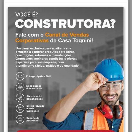
torna-lo completo.
Diferenciais do produto:
Acabamento mais duradouro:
Acabamento cromado
biníquel de alta durabilidade e maior resistência à corrosão.
Conserva a beleza e o brilho do produto por muito mais
tempo.
Tudo em sintonia:
Peças que combinam perfeitamente com
os nossos metais.
Docol Chroma:
Acabamentos feitos com tecnologia de
ponta, que revelam a beleza e a pureza das cores dos metais
nobres.
Acabamento polido:
Peça delicadamente polida, o que
proporciona brilho e elegância.
Garantia Toda Vida:
A primeira marca de metais e louças
sanitárias brasileira a oferecer garantia sem limite de tempo
para instalações residenciais.
Características principais: