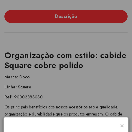
Descrição
Organização com estilo: cabide
Square cobre polido
Marca:
Docol
Linha:
Square
Ref:
90003883030
Os principais benefícios dos nossos acessórios são a qualidade,
organização e durabilidade que os produtos entregam. O cabide
dessa linha possui a confiança da nossa Garantia Toda Vida. Com
×
traços harmônicos com todo o seu banheiro, esse produto veio para