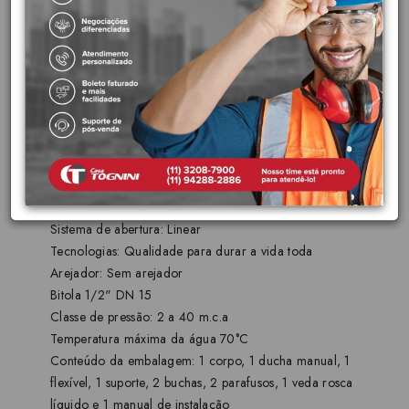
tempo.
Docol Chroma:
Acabamentos feitos com tecnologia de
ponta, que revelam a beleza e a pureza das cores dos metais
nobres.
Garantia Toda Vida:
A primeira marca de metais e louças
sanitárias brasileira a oferecer garantia sem limite de tempo
para instalações residenciais.
Características principais:
Acabamento: Polido
Sistema de abertura: Linear
Tecnologias: Qualidade para durar a vida toda
Arejador: Sem arejador
Bitola 1/2" DN 15
Classe de pressão: 2 a 40 m.c.a
Temperatura máxima da água 70°C
Conteúdo da embalagem: 1 corpo, 1 ducha manual, 1
flexível, 1 suporte, 2 buchas, 2 parafusos, 1 veda rosca
líquido e 1 manual de instalação