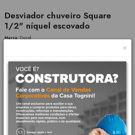
Desviador chuveiro Square
1/2" níquel escovado
Marca:
Docol
×
Linha:
Square
Ref:
90006042044
A linha Square combina formas retas num design minimalista.
Funcional e contemporâneo, apresenta desenho com formas
quadradas que conferem modernidade e elegância ao ambiente.
Diferenciais do produto:
Acabamento escovado:
Peça delicadamente escovada, o
que proporciona elegância e o mais perfeito acabamento.
Acabamento mais duradouro:
Acabamento cromado
biníquel de alta durabilidade e maior resistência à corrosão.
Conserva a beleza e o brilho do produto por muito mais