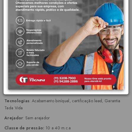
LEED garante alta eficiência em economia de água por meio
de arejadores e/ou restritores de vazão, atendendo às
normas e somando pontos para a certificação Green Building
Council Brasil.
Acabamento mais duradouro:
Acabamento cromado
biníquel de alta durabilidade e maior resistência à corrosão.
Conserva a beleza e o brilho do produto por muito mais
tempo.
Garantia Toda Vida:
A primeira marca de metais e louças
sanitárias brasileira a oferecer garantia sem limite de tempo
para instalações residencias.
Características:
Tecnologias
: Acabamento biníquel, certificação leed, Garantia
Tada Vida
Arejador
: Sem arejador
Classe de pressão:
10 a 40 m.c.a