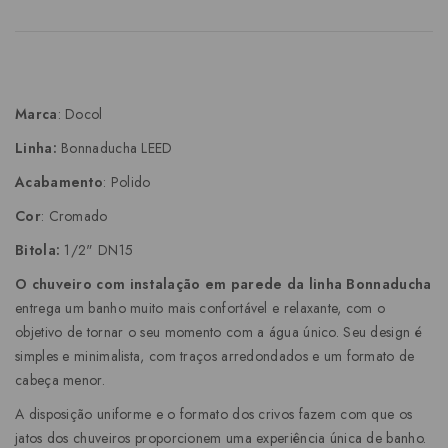
Marca
: Docol
Linha:
Bonnaducha LEED
Acabamento
: Polido
Cor
: Cromado
Bitola:
1/2" DN15
O chuveiro com instalação em parede da linha Bonnaducha
entrega um banho muito mais confortável e relaxante, com o
objetivo de tornar o seu momento com a água único. Seu design é
simples e minimalista, com traços arredondados e um formato de
cabeça menor.
A disposição uniforme e o formato dos crivos fazem com que os
jatos dos chuveiros proporcionem uma experiência única de banho.