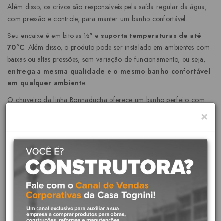
Além disso, os crivos são responsáveis pela saída regular da água,
com pressão e controle, para manter um banho confortável.
Seu encaixe é em bitolas ½" e
suporta temperaturas de até
70°C
. Além disso, o produto pode ser instalado em ambientes com
baixas ou altas pressões, sem variação de funcionamento, ou seja,
entrega a mesma qualidade e o mesmo banho confortável
em qualquer ambient
e.
O chuveiro da linha Bonnaducha oferece um banho perfeito com
jato ideal para um momento relaxante e confortável no dia a dia. O
×
modelo de parede tem traços fluidos e harmônicos e possui a
qualidade e confiança da nossa Garantia Toda Vida. Além disso, o
produto tem a flexibilidade de instalação para casas e prédios,
independente do andar e da pressão da água.
Diferenciais do produto:
Certificação internacional de economia:
A Certificação