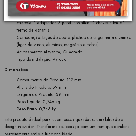
Tecnologias: Qualidade para durar a vida toda
Bitola: 3/4"-DN 20
Conteúdo da embalagem: 1 volante, 1 canopla, 1 porta
canopla, 1 adaptador. 3 parafusos allen, 2 chaves allen e 1
termo de garantia.
Composição: Ligas de cobre, plástico de engenharia e zamac
(ligas de zinco, alumínio, magnésio e cobre).
Acionamento: Alavanca, Quadrado
Tipo de instalação: Parede
Dimensões:
Comprimento do Produto: 112 mm
Altura do Produto: 59 mm
Largura do Produto: 59 mm
Peso Liquido: 0,746 kg
Peso Bruto: 0,746 kg
Este produto é ideal para quem busca qualidade, durabilidade e
design inovador. Transforme seu espaço com um item que combina
perfeitamente estilo e funcionalidade!