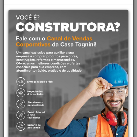
Os principais benefícios da linha Next são a funcionalidade e
resistência de cada peça. O acabamento para registro da nossa
marca possui a qualidade e confiança da Garantia Toda Vida. Esse
produto possui uma pega facilitada, mesmo com as mãos
ensaboadas ou sujas, pelo seu formato de volante em bloco.
Diferenciais do produto:
Acabamento mais duradouro:
Acabamento cromado
biníquel de alta durabilidade e maior resistência à corrosão.
Conserva a beleza e o brilho do produto por muito mais
tempo.
Garantia Toda Vida:
A primeira marca de metais e louças
sanitárias brasileira a oferecer garantia sem limite de tempo
para instalações residenciais.
Características principais:
Acabamento: Polido
Cor: Cromado