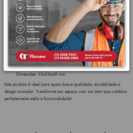
biníquel de alta durabilidade e maior resistência à corrosão.
Conserva a beleza e o brilho do produto por muito mais
tempo.
Garantia Toda Vida:
A primeira marca de metais e louças
sanitárias brasileira a oferecer garantia sem limite de tempo
para instalações residencias.
Características principais:
Cor: CHROME
Peso: 0,11 kg
Dimensões: 65x68x68 mm
Este produto é ideal para quem busca qualidade, durabilidade e
design inovador. Transforme seu espaço com um item que combina
perfeitamente estilo e funcionalidade!