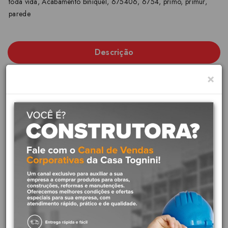
toda vida
,
Acabamento biníquel
,
675406
,
6754
,
primo
,
primur
,
parede
Descrição
×
Docol - Linha PRIMOR
Os principais benefícios da linha Docol Primor são a funcionalidade
e resistência de cada peça. O acabamento para registro da nossa
marca possui a qualidade e confiança da Garantia Toda Vida. Esse
produto possui uma pega facilitada, mesmo com as mãos
ensaboadas ou sujas, pelo seu formato de volante com três pontas.
Diferenciais do produto:
Acabamento mais duradouro:
Acabamento cromado