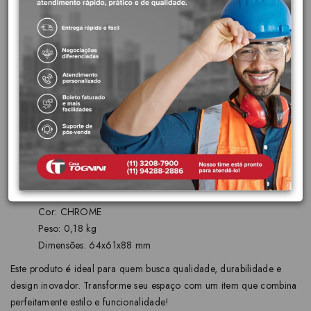
cada parte do ambiente. Todos os produtos Stillo possuem a
qualidade e confiança da nossa Garantia Toda Vida.
Diferenciais do produto:
Acabamento mais duradouro:
Acabamento cromado
biníquel de alta durabilidade e maior resistência à corrosão.
Conserva a beleza e o brilho do produto por muito mais
tempo.
Garantia Toda Vida:
A primeira marca de metais e louças
sanitárias brasileira a oferecer garantia sem limite de tempo
para instalações residencias.
Características principais:
Cor: CHROME
Peso: 0,18 kg
Dimensões: 64x61x88 mm
Este produto é ideal para quem busca qualidade, durabilidade e
design inovador. Transforme seu espaço com um item que combina
perfeitamente estilo e funcionalidade!