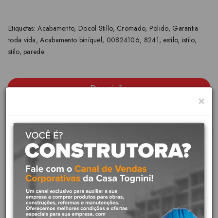
Etiquetas:
Acabamento
,
Docol Stillo
,
Cromado
,
Polido
,
Garantia
toda vida
,
Acabamento biníquel
,
00824106
,
8241
,
estilo
,
istilo
,
stilo
,
parede
Descrição
×
Docol - Linha DOCOL STILLO
O principal diferencial da linha DocolStillo é o design
personalizado, com formas geométricas únicas para o seu banheiro.
O acabamento para registro dessa linha é ideal para banheiros e
lavabos que buscam por harmonia entre as peças escolhidas para