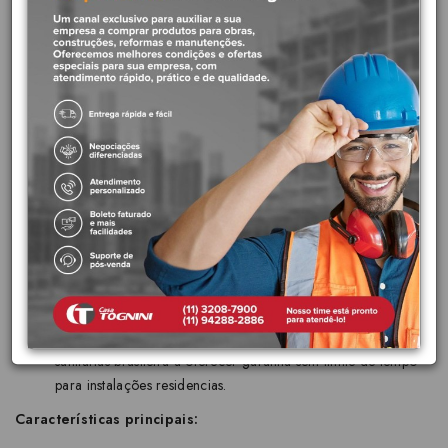
lavabos que buscam por harmonia entre as peças escolhidas para
cada parte do ambiente. Todos os produtos Stillo possuem a
qualidade e confiança da nossa Garantia Toda Vida.
Diferenciais do produto:
Acabamento mais duradouro:
Acabamento cromado
biníquel de alta durabilidade e maior resistência à corrosão.
Conserva a beleza e o brilho do produto por muito mais
tempo.
Docol Chroma:
Acabamentos feitos com tecnologia de
ponta, que revelam a beleza e a pureza das cores dos metais
nobres.
Acabamento polido:
Peça delicadamente polida, o que
proporciona brilho e elegância.
Garantia Toda Vida:
A primeira marca de metais e louças
sanitárias brasileira a oferecer garantia sem limite de tempo
para instalações residencias.
Características principais: