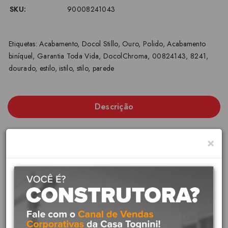
SKU:
90008241043
Etiquetas:
Acabamento
,
Docol Stillo
,
Ouro
,
Polido
,
Acabamento
biníquel
,
Garantia Toda Vida
,
DocolChroma
,
00824143
,
8241
,
dourado
,
estilo
,
istilo
,
stilo
,
parede
Descrição
×
Docol - Linha DOCOL STILLO
O principal diferencial da linha DocolStillo é o design
personalizado, com formas geométricas únicas para o seu banheiro.
O acabamento para registro dessa linha é ideal para banheiros e