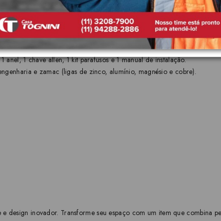
uel, DocolChroma, Acabamento escovado
anel, 1 chave allen, 1 kit parafusos e 1 manual de instalação.
engenharia e zamac (ligas de zinco, alumínio, magnésio e cobre).
e e design inovador. Transforme seu espaço com um item que combina perf