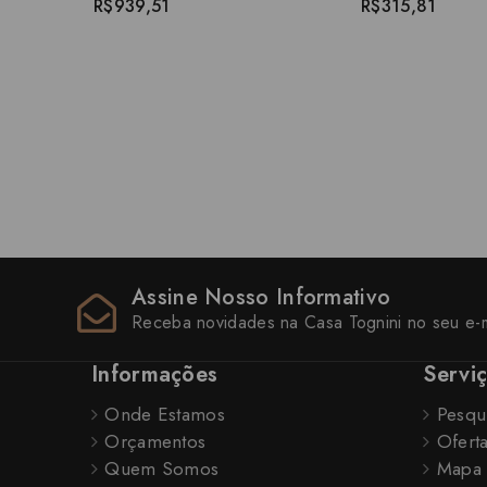
R$939,51
R$315,81
Assine Nosso Informativo
Receba novidades na Casa Tognini no seu e-m
Informações
Servi
Onde Estamos
Pesqu
Orçamentos
Ofert
Quem Somos
Mapa 