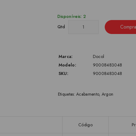
Disponíveis: 2
Compra
Qtd
Marca:
Docol
Modelo:
90008483048
SKU:
90008483048
Etiquetas:
Acabamento
,
Argon
Código
P