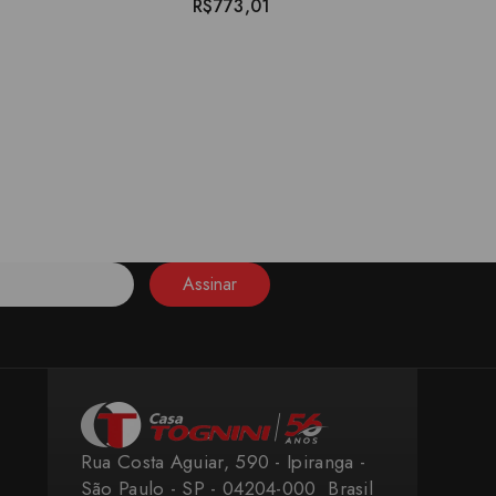
R$773,01
Assinar
Rua Costa Aguiar, 590 - Ipiranga -
São Paulo - SP - 04204-000 ​ Brasil