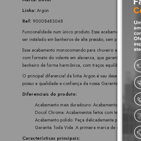
Linha:
Argon
Ref:
90008483048
Funcionalidade num único produto. Esse acabamento monocoma
ser instalado em banheiros de alta pressão, sem perder a qua
Esse acabamento monocomando para chuveiro entrega funciona
com formato do volante em alavanca, que garante um fácil 
banheiro de forma harmônica, com traços equilibrados e rob
O principal diferencial da linha Argon é seu desenho simétr
possui a qualidade e confiança da nossa Garantia Toda Vida
Diferenciais do produto:
Acabamento mais duradouro: Acabamento cromado biníqu
Docol Chroma: Acabamentos feitos com tecnologia de p
Acabamento polido: Peça delicadamente polida, o que 
Garantia Toda Vida: A primeira marca de metais e louças
Características principais: