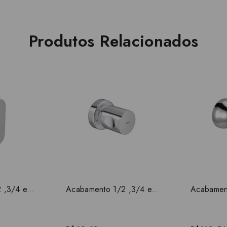
Produtos Relacionados
Acabamento 1/2 ,3/4 e 1 pol Drop Deca 4900.C91.PQ
Acabamento 1/2 ,3/4 e 1 polegada Aspen Deca 4900.C35.PQ