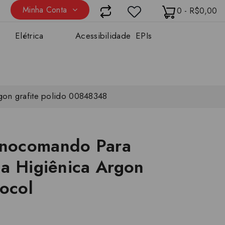
Minha Conta
0 - R$0,00
Elétrica
Acessibilidade
EPIs
on grafite polido 00848348
nocomando Para
a Higiênica Argon
Docol