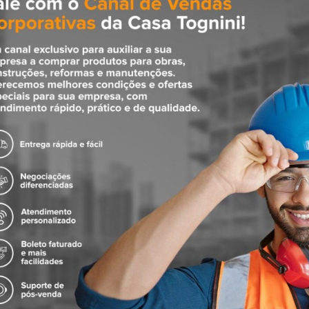
ndo para chuveiros e ducha higiênica na linha Argon grafite polido é 
lidade e funcionamento, encaixa em bitolas de 1/2 e suporta temperatura
lidade num só produto: numa única alavanca, você aciona a água e cont
acionamento da água mesmo com as mãos sujas ou ensaboadas. A linha A
ustos, sem deixar a emoção de lado.
ico, com equilibrio entre as formas. Ideal para lavabos e banheiros, es
. Por ter a forma de um cubo, torna-se uma peça ao mesmo tempo lúdica 
el de alta durabilidade e maior resistência à corrosão. Conserva a bel
onta, que revelam a beleza e a pureza das cores dos metais nobres.
proporciona brilho e elegância.
 sanitárias brasileira a oferecer garantia sem limite de tempo para insta