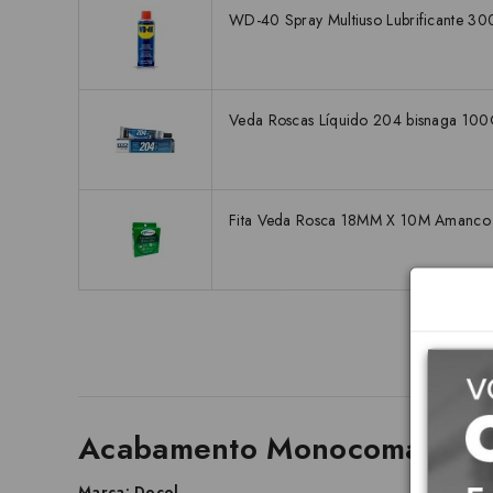
WD-40 Spray Multiuso Lubrificante 3
Veda Roscas Líquido 204 bisnaga 10
Fita Veda Rosca 18MM X 10M Amanc
Acabamento Monocomando Arg
Marca: Docol