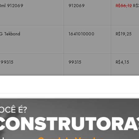
00ml 912069
912069
R$56,12
R$
0G Tekbond
1641010000
R$19,25
o 99315
99315
R$4,15
Descrição
on para Alta Pressão: Funcional