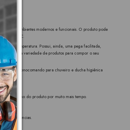
feito para ambientes modernos e funcionais. O produto pode
s de até 70°C.
rola a temperatura. Possui, ainda, uma pega facilitada,
rgon entrega variedade de produtos para compor o seu
se acabamento monocomando para chuveiro e ducha higiênica
e funcional.
eza e o brilho do produto por muito mais tempo.
lações residencias.