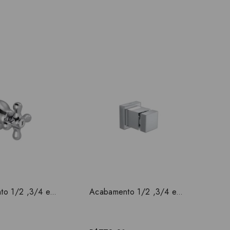
R$3
Acabamento 1/2 ,3/4 e 1 polegada Belle Epoque Tradicional Deca 4900.C52.PQ
Acabamento 1/2 ,3/4 e 1 polegada Cubo Deca 4900.C86.PQ