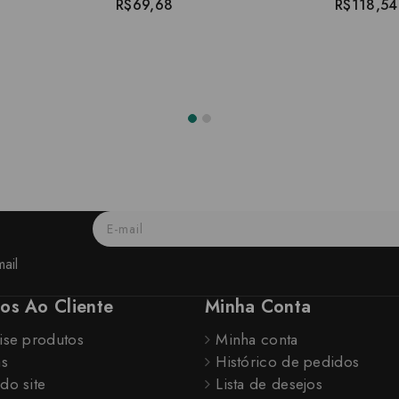
R$69,68
R$118,54
ail
ços Ao Cliente
Minha Conta
ise produtos
Minha conta
as
Histórico de pedidos
do site
Lista de desejos