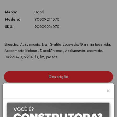
Marca:
Docol
Modelo:
90009214070
SKU:
90009214070
Etiquetas:
Acabamento
,
Liss
,
Grafite
,
Escovado
,
Garantia toda vida
,
Acabamento biníquel
,
DocolChroma
,
Acabamento
,
escovado
,
00921470
,
9214
,
lis
,
liz
,
parede
Descrição
×
Docol - Linha LISS