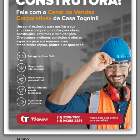
O principal diferencial da linha Liss é o seu desenho clássico, com
traços atuais e suaves para os dias de hoje. Ideal para lavabos e
banheiros, esse acabamento para registro possui a qualidade e
confiança da nossa Garantia Toda Vida. Por ter a forma de um
cubo, torna-se uma peça ao mesmo tempo lúdica e funcional.
Diferenciais do produto:
Design clássico com toque moderno:
Traços delicados
e fluidos, que revisitam e atualizam referências clássicas,
garantem um visual moderno e em sintonia com a atualidade.
Docol Chroma:
Acabamentos feitos com tecnologia de
ponta, que revelam a beleza e a pureza das cores dos metais
nobres.
Acabamento escovado:
Peça delicadamente escovada, o
que proporciona elegância e o mais perfeito acabamento.
Acabamento mais duradouro:
Acabamento cromado
biníquel de alta durabilidade e maior resistência à corrosão.
Conserva a beleza e o brilho do produto por muito mais
tempo.