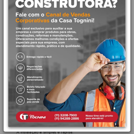
ouro escovado foi pensado para ambientes que buscam por
simplicidade e elegância, com uma única peça, que intuitivamente
indica o local para acionar a água. Além disso, o produto exige
baixa força para o acionamento, facilitando o uso durante o dia a
dia. Para se tornar ainda mais prático, o acabamento é compatível
com as opções de válvulas de descarga da Docol.
Diferenciais do produto:
Design diferenciado que combina com qualquer
ambiente:
A linha DocolFlat integra-se completamente ao
espaço. Equilíbrio perfeito entre tamanho, forma e
acabamento.
Docol Chroma:
Acabamentos feitos com tecnologia de
ponta, que revelam a beleza e a pureza das cores dos metais
nobres.
Versátil e fácil de instalar:
Os acabamentos para válvula
de descarga DocolFlat é compatível com qualquer base
Docol e não requer nenhum tipo de modificação hidráulica.
A instalação é simples e rápida.