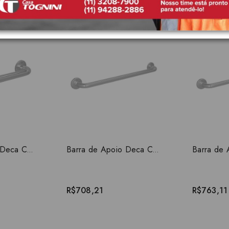
Produtos Relacionados
Barra de Apoio Deca Conforto 40cm Aço Polido 2310.I.040.POL.N
Barra de Apoio Deca Conforto 70cm Aço Polido 2310.I.070.POL.N
R$708,21
R$763,11