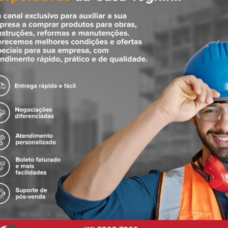
a produtos que entregam um banheiro mais acessível e prático para crianç
 banheiros ou lavabos em diversos ambientes, seja em hospitais, residênc
de acessibilidade Docol seguem a Norma Brasileira de Regulamentação d
oas com necessidades especiais ou alguma dificuldade motora.
a, o que proporciona elegância e o mais perfeito acabamento.
iníquel de alta durabilidade e maior resistência à corrosão. Conserva 
e e design inovador. Transforme seu espaço com um item que combina perf