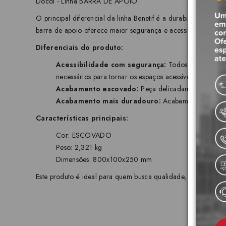
Docol - Linha BARRA DE APOIO
O principal diferencial da linha Benetif é a durabilidade par
barra de apoio oferece maior segurança e acessibilidade para
Diferenciais do produto:
Acessibilidade com segurança:
Todos os produtos 
necessários para tornar os espaços acessíveis às pess
Acabamento escovado:
Peça delicadamente escovad
Acabamento mais duradouro:
Acabamento cromado b
Características principais:
Cor: ESCOVADO
Peso: 2,321 kg
Dimensões: 800x100x250 mm
Este produto é ideal para quem busca qualidade, durabilidad