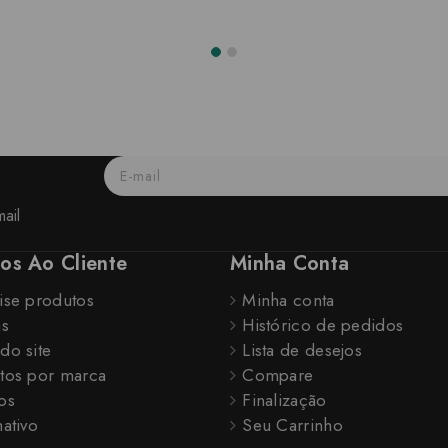
ail
ços Ao Cliente
Minha Conta
ise produtos
Minha conta
as
Histórico de pedidos
do site
Lista de desejos
tos por marca
Compare
os
Finalização
ativo
Seu Carrinho