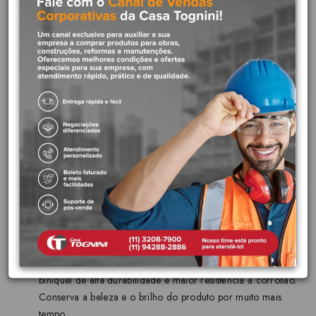
produtos que entregam um banheiro mais acessível e prático para
crianças, idosos ou pessoas com algum tipo de deficiência. Essa
barra de apoio oferece maior segurança e acessibilidade para
banheiros ou lavabos em diversos ambientes, seja em hospitais,
residências ou ambientes públicos.
Diferenciais do produto:
Acessibilidade com segurança:
Todos os produtos de
acessibilidade Docol seguem a Norma Brasileira de
Regulamentação de Acessibilidade, que padroniza os
quesitos básicos necessários para tornar os espaços acessíveis
às pessoas com necessidades especiais ou alguma dificuldade
motora.
Acabamento escovado:
Peça delicadamente escovada, o
que proporciona elegância e o mais perfeito acabamento.
Acabamento mais duradouro:
Acabamento cromado
biníquel de alta durabilidade e maior resistência à corrosão.
Conserva a beleza e o brilho do produto por muito mais
tempo.