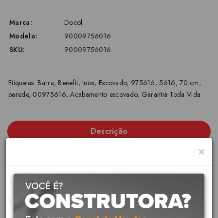
Marca:
Docol
Modelo:
90009756016
SKU:
90009756016
Etiquetas:
Barra
,
Benefit
,
Inox
,
Escovado
,
975616
,
5616
,
70 cm
,
parede
,
00975616
,
Acabamento escovado
,
Garantia Toda Vida
Descrição
×
Docol - Linha BARRA DE APOIO
O principal diferencial da linha Benetif é a durabilidade para