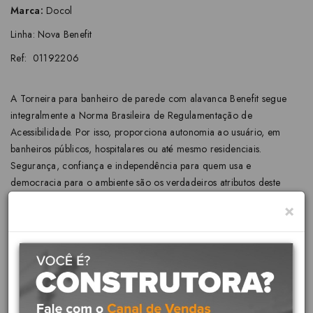
Marca:
Docol
Linha: Nova Benefit
Ref: 01192206
A Torneira para banheiro de parede com alavanca Benefit segue
integralmente a Norma Brasileira de Regulamentação de
Acessibilidade. Por isso, proporciona autonomia ao usuário, em
banheiros públicos, hospitalares ou até mesmo residenciais.
Segurança, confiança e independência para quem usa e
democracia para o ambiente são os verdadeiros atributos deste
produto feito com toda a qualidade Docol.
×
Diferenciais do produto:
Acessibilidade com segurança: Todos os produtos de
acessibilidade Docol seguem a Norma Brasileira de
Regulamentação de Acessibilidade, que padroniza os
quesitos básicos necessários para tornar os espaços acessíveis