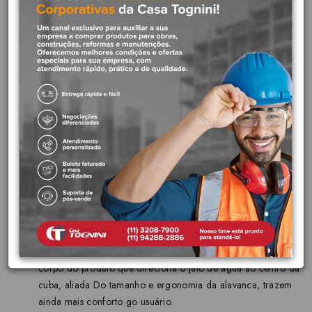
às pessoas com necessidades especiais ou alguma dificuldade
motora,
Fácil e prático: O acionamento em alavanca das novas
torneiras e misturadores Benefit proporcionam suavidade e
acessibilidade para diferentes aplicações.
Versatilidade na instalação: Possibilita a instalação da
alavanca em diversas posições, alterando o ângulo de
abertura e fechamento. Dessa forma, é possível adaptar o
projeto de acordo com a necessidade do usuário.
Acabamento mais duradouro: Acabamento cromado biníquel
de alta durabilidade e maior resistência à corrosão, Conserva
a beleza e o brilho do produto por muito mais tempo.
Acionamento seguro: Além de facilitar o uso do produto, o
design ergonômico da alavanca não possui cantos vivos a fim
de evitar acidentes
Dimensionais na medida certa: A inclinação perfeito do
corpo do produto que direciona o jato de água ao centro da
cuba, aliada Do tamanho e ergonomia da alavanca, trazem
ainda mais conforto go usuário.