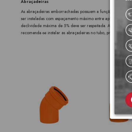
Abraçadeiras
As abraçadeiras emborrachadas possuem a função de amortec
ser instaladas com espaçamento máximo entre apoios conforme 
declividade máxima de 5% deve ser respeitada. As abraçadeiras
recomenda-se instalar as abraçadeiras no tubo, próximo as bo