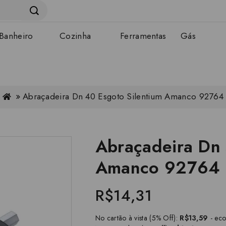
Banheiro
Cozinha
Ferramentas
Gás
Abraçadeira Dn 40 Esgoto Silentium Amanco 92764
Abraçadeira Dn 
Amanco 92764
R$14,31
No cartão à vista (5% Off):
R$13,59
- ec