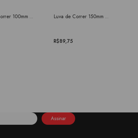
Luva de Correr 100mm Silentium Amanco
Luva de Correr 150mm S/Anel Silentium Amanco
R$89,75
Assinar