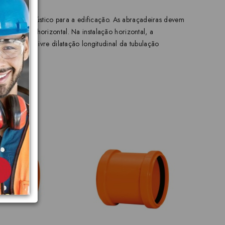
onforto acústico para a edificação. As abraçadeiras devem
a posição horizontal. Na instalação horizontal, a
permitir a livre dilatação longitudinal da tubulação
R$1