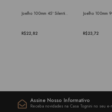
Joelho 100mm 45º Silentium Amanco
R$22,82
R$23,72
Assine Nosso Informativo
Receba novidades na Casa Tognini no seu e-m