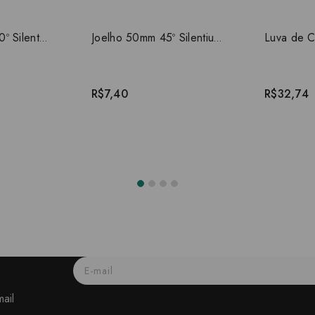
Joelho 100mm 90º Silentium Amanco
Joelho 50mm 45º Silentium Amanco
R$7,40
R$32,74
ail