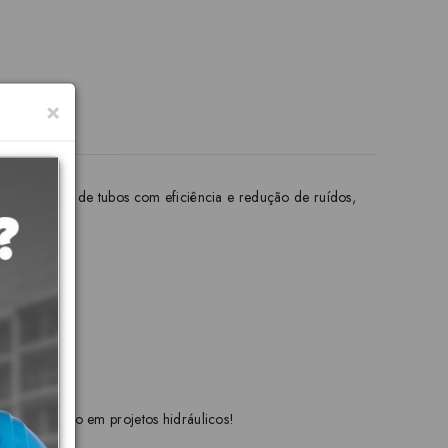
×
ir a fixação de tubos com eficiência e redução de ruídos,
ia e conforto em projetos hidráulicos!