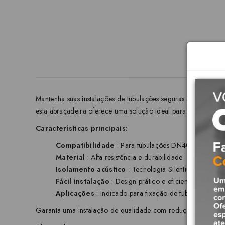
Mantenha suas instalações de tubulações seguras e silencios
esta abraçadeira oferece uma solução ideal para sistemas hid
Características principais:
Compatibilidade
: Para tubulações DN40
Material
: Alta resistência e durabilidade
Isolamento acústico
: Tecnologia Silentium, que min
Fácil instalação
: Design prático e eficiente
Aplicações
: Indicado para fixação de tubulações em s
Garanta uma instalação de qualidade com redução de ruído ut