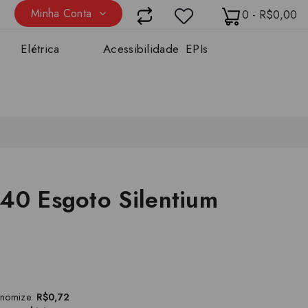
Minha Conta
0 - R$0,00
Elétrica
Acessibilidade
EPIs
40 Esgoto Silentium
onomize:
R$0,72