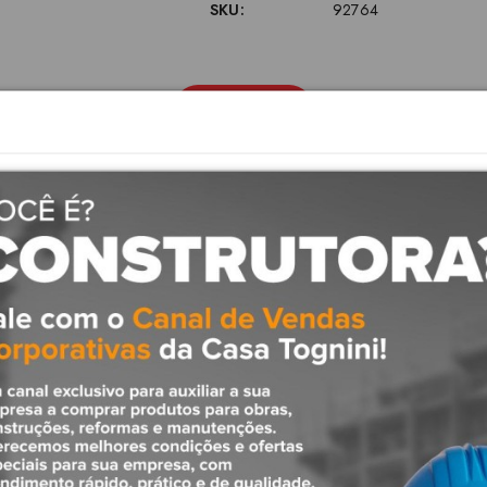
SKU:
92764
Descrição
as com a Abraçadeira Esgoto Silentium DN40 CB. Desenvolvida para garant
ráulicos de esgoto.
imiza o som e as vibrações
istemas prediais e industriais
ilizando a Abraçadeira Esgoto Silentium. Ideal para quem busca eficiênc