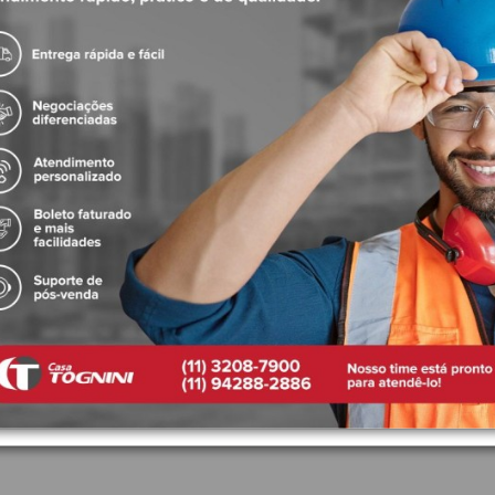
imento de impactos da água dentro da tubulação, garantindo um maior c
a tabela abaixo, podendo ser instaladas tanto na posição vertical como n
 devem ser instaladas em elementos construtivos resistentes e de modo a 
lsas, mas não sobre elas, para não sobrecarregar as juntas.
Produtos Relacionados