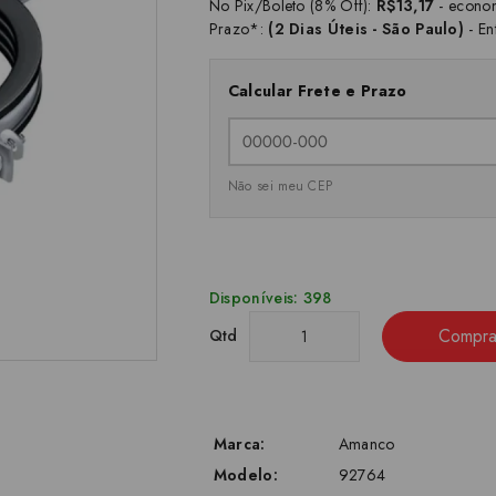
No Pix/Boleto (8% Off):
R$13,17
- econo
Prazo*:
(2 Dias Úteis - São Paulo)
- En
Calcular Frete e Prazo
Não sei meu CEP
Disponíveis: 398
Compra
Qtd
Marca:
Amanco
Modelo:
92764