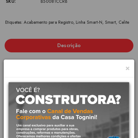
SKU:
B50081CCRB
Etiquetas:
Acabamento para Registro
,
Linha Smart-N
,
Smart
,
Celite
Descrição
×
Acabamento de Registro Base
Celite Deca Smart-N Cromado
(1 1/4" e 1 1/2")
Marca:
Celite
Linha:
Smart-N