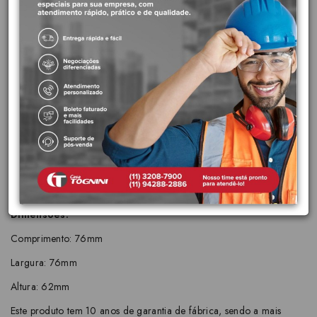
Ref:
B50081CCRB
A linha Smart-N da Celite é bem versátil! Com acionamento em
alavanca ressalta a praticidade para banheiros e lavabos modernos
Características principais:
Acabamento: Cromado
Cromo Biníquel
Lugar de instalação: Lavatório
Tipo de instalação: Parede
Tipo: Acabamento de Registro
Dimensões:
Comprimento: 76mm
Largura: 76mm
Altura: 62mm
Este produto tem 10 anos de garantia de fábrica, sendo a mais