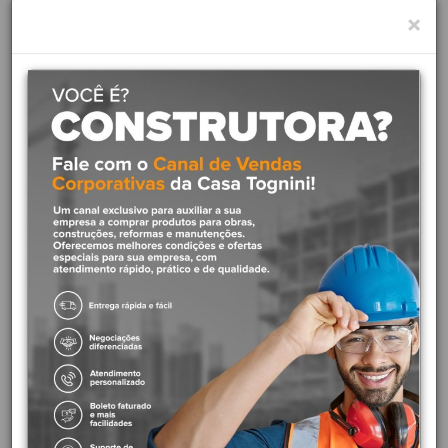
utilizado em instalações de água quente e fria em
×
residências, edifícios comerciais e industriais.
Conexão de tubos PEX:
Ele é compatível com tubos PEX
de diâmetro nominal 16mm e conexões PEX que utilizam o
sistema de anel deslizante.
Vantagens:
Fácil instalação:
O sistema de anel deslizante é
relativamente simples e rápido de instalar, reduzindo o tempo
e o custo da instalação.
Segurança:
Quando instalado corretamente, o anel metálico
garante uma conexão segura e duradoura, resistente a
pressões e temperaturas elevadas, evitando vazamentos e
outros problemas.
Durabilidade:
Fabricado em material resistente à corrosão,
o anel metálico possui longa vida útil, contribuindo para a
durabilidade do sistema hidráulico.
Versatilidade:
O sistema de anel deslizante é versátil e
pode ser utilizado em diferentes tipos de instalações,