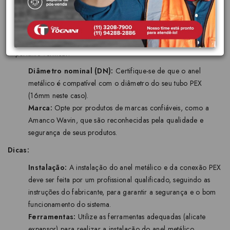
incluindo aquelas embutidas em paredes, pisos ou tetos.
Como escolher:
Ao escolher o Anel Metálico DN 16 PEX Amanco 97518, é
importante verificar:
Diâmetro nominal (DN):
Certifique-se de que o anel
metálico é compatível com o diâmetro do seu tubo PEX
(16mm neste caso).
Marca:
Opte por produtos de marcas confiáveis, como a
Amanco Wavin, que são reconhecidas pela qualidade e
segurança de seus produtos.
Dicas:
Instalação:
A instalação do anel metálico e da conexão PEX
deve ser feita por um profissional qualificado, seguindo as
instruções do fabricante, para garantir a segurança e o bom
funcionamento do sistema.
Ferramentas:
Utilize as ferramentas adequadas (alicate
expansor) para realizar a instalação do anel metálico,