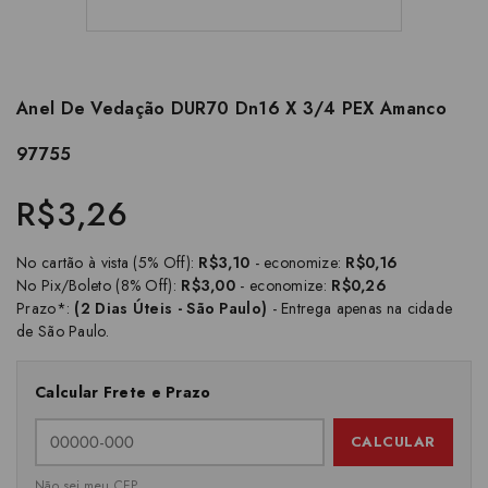
Anel De Vedação DUR70 Dn16 X 3/4 PEX Amanco
97755
R$3,26
No cartão à vista (5% Off):
R$3,10
- economize:
R$0,16
No Pix/Boleto (8% Off):
R$3,00
- economize:
R$0,26
Prazo*:
(2 Dias Úteis - São Paulo)
- Entrega apenas na cidade
de São Paulo.
Calcular Frete e Prazo
CALCULAR
Não sei meu CEP