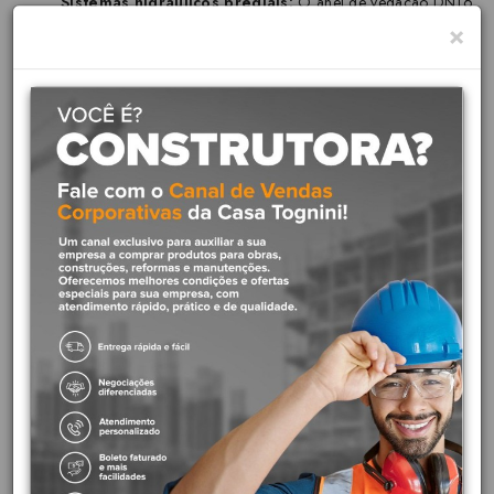
Sistemas hidráulicos prediais:
O anel de vedação DN16
×
é utilizado em instalações de água quente e fria em
residências, edifícios comerciais e industriais.
Conexão de tubos PEX:
Ele é compatível com tubos PEX
de diâmetro nominal 16mm e conexões PEX com rosca de
3/4".
Vantagens:
Vedação perfeita:
O anel de vedação DUR70 é fabricado
com um material resistente e durável, que garante uma
vedação eficiente, evitando vazamentos e infiltrações.
Fácil instalação:
A instalação do anel de vedação é simples
e rápida, não exigindo ferramentas especiais.
Segurança:
O anel de vedação contribui para a segurança
da instalação hidráulica, evitando problemas como
vazamentos, que podem causar danos materiais e estruturais.
Durabilidade:
Fabricado com materiais de alta qualidade, o
anel de vedação possui longa vida útil, reduzindo a
necessidade de substituições frequentes.