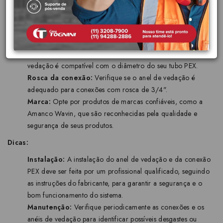
Como escolher:
Ao escolher o Anel de Vedação DUR70 DN16 x 3/4" PEX Amanco
97755, é importante verificar:
Diâmetro nominal (DN):
Certifique-se de que o anel de
vedação é compatível com o diâmetro do seu tubo PEX.
Rosca da conexão:
Verifique se o anel de vedação é
adequado para conexões com rosca de 3/4".
Marca:
Opte por produtos de marcas confiáveis, como a
Amanco Wavin, que são reconhecidas pela qualidade e
segurança de seus produtos.
Dicas:
Instalação:
A instalação do anel de vedação e da conexão
PEX deve ser feita por um profissional qualificado, seguindo
as instruções do fabricante, para garantir a segurança e o
bom funcionamento do sistema.
Manutenção:
Verifique periodicamente as conexões e os
anéis de vedação para identificar possíveis desgastes ou