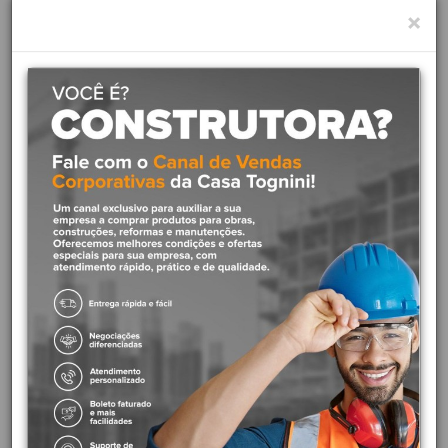
Marca:
Roca
×
Modelo:
A80164A004
SKU:
A80164A004
Descrição
Assento Termofixo com sistema
de queda amortecida e
Baixíssima porosidade que
evita retenção de umidade.
Elegância, conforto e