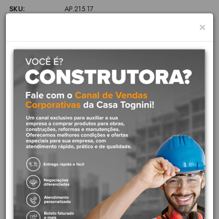
SKU:
AP.215.17
×
Etiquetas:
deca banheiro
Descrição
Cod fabricante : AP.215.17
Marca : Deca
Este é um produto e para bacia da linha
Quadra /Polo
.Este Assento é
somente para bacia da marca Deca para os modelos especificos
Quadra/Polo/Unic
tanto para bacia convencional quanto para
bacia com caixa acoplada .