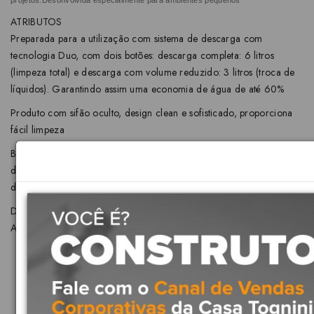
projetos.Desonvolvida especialmente para ambientes pequenos
ATRIBUTOS
Preparada para a utilização com sistema de descarga com
tecnologia Duo, com dois botões: descarga completa: 6 litros
(limpeza total) e descarga com volume reduzido: 3 litros (troca de
líquidos). Garantindo assim uma economia de água de até 60%
Produto com sifão oculto, design clean e sofisticado, proporciona
fácil limpeza
Bacia com consumo de somente 6 litros por fluxo, ótimo
desempenho, efetuando a limpeza completa, sempre na primeira
descarga.
DIMENSÕES
Altura: 400 | Comprimento: 555 | Largura: 400