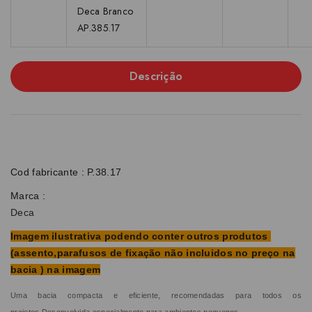
Deca Branco
AP.385.17
Descrição
Cod fabricante : P.38.17
Marca :
Deca
Imagem ilustrativa podendo conter outros produtos
(assento,parafusos de fixação não incluidos no preço na
bacia ) na imagem
Uma bacia compacta e eficiente, recomendadas para todos os