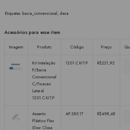
Etiquetas:
bacia_convencional
,
deca
Acessórios para esse item
Imagem
Produto
Código
Preço
Qu
Kit Instalação
1201.C.KIT.P
R$221,92
P/Bacia
Convencional
C/Fixacao
Lateral
1201.C.KIT.P
Assento
AP.385.17
R$498,48
Plástico Flex
Slow Close