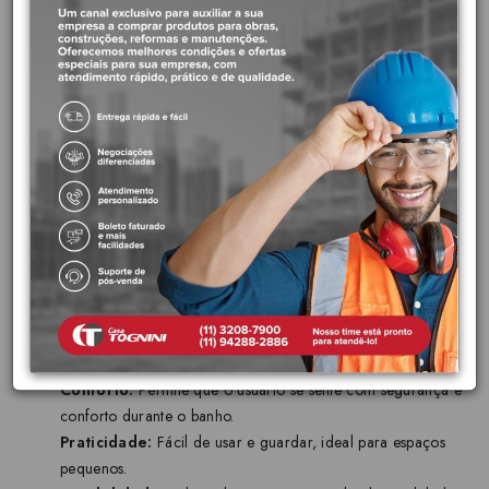
Dimensões:
70x45cm, tamanho ideal para espaços
compactos, permitindo que o banco seja utilizado em
banheiros menores.
Sistema de articulação:
Permite que o banco seja
facilmente aberto e fechado, facilitando o uso e
armazenamento.
Capacidade:
Suporta até 150kg, oferecendo segurança
para usuários de diferentes pesos.
Segurança:
Acompanha parafusos e buchas para instalação
segura na parede, garantindo a estabilidade do banco
durante o uso.
Benefícios:
Segurança:
Proporciona maior segurança durante o banho,
evitando quedas e escorregões.
Conforto:
Permite que o usuário se sente com segurança e
conforto durante o banho.
Praticidade:
Fácil de usar e guardar, ideal para espaços
pequenos.