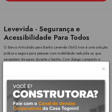
Levevida - Segurança e
Acessibilidade Para Todos
O Banco Articulado para Banho Levevida 0665 Inox é uma solução
prática e segura para pessoas com mobilidade reduzida ou que
necessitam de apoio durante o banho. Com design compacto e
articulado, ele se adapta facilmente a espaços pequenos e pode ser
×
facilmente guardado quando não estiver em uso.
Características:
Estrutura:
Fabricado em inox, material resistente à umidade
e corrosão, garantindo durabilidade e segurança.
Assento:
Assento totalmente em Inox tubular, sem cantos
vivos e com pegas laterais para maior segurança.