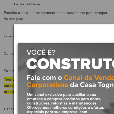
Personalização
Escolha a bica e o acionamento separadamente para compor
do seu jeito.
Versatilidade de instalação
Posicione o acionamento em qualquer ponto da bancada.
Personalização
Combine formatos, tamanhos e cores do seu jeito
Abertura de 1/4 de volta
Para manuseio mais fácil
Tecnologia Deca Comfort: Tecnologia exclusiva, presente
em todos os metais de banheiro Deca, que evita
respingos e auxilia na economia na água.
Especificações do Produto: