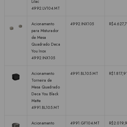
Lilac
4992.LV104.MT
Acionamento
4992.INX105
R$4.627,7
para Misturador
de Mesa
Quadrado Deca
You Inox
4992.INX105
Acionamento
4991.BL105.MT
R$1.817,9
Torneira de
Mesa Quadrado
Deca You Black
Matte
4991.BL105.MT
Acionamento
4991.GF104.MT
R$2.019,