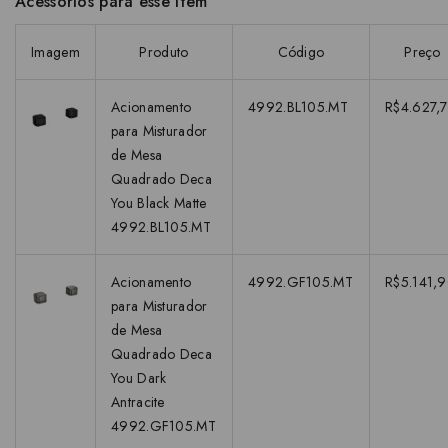
Acessórios para esse item
Imagem
Produto
Código
Preço
Acionamento
4992.BL105.MT
R$4.627,7
para Misturador
de Mesa
Quadrado Deca
You Black Matte
4992.BL105.MT
Acionamento
4992.GF105.MT
R$5.141,
para Misturador
de Mesa
Quadrado Deca
You Dark
Antracite
4992.GF105.MT