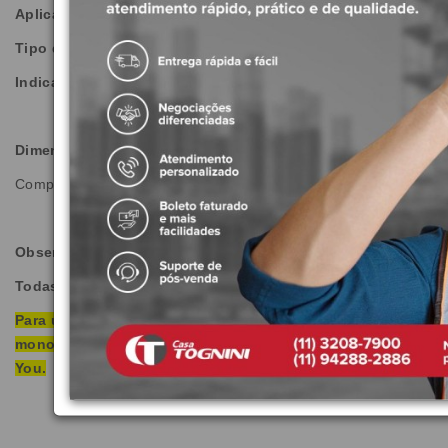
Aplicação:
Mesa
Tipo de Água:
Fria e Quente
Indicação de uso:
Residencial
Dimensões do Produto:
Comprimento: 187 mm | Largura: 50 mm | Altura: 333 mm
Observações:
Todas as imagens são meramente ilustrativas.
Para utilização da bica necessário acionamento
monocomando ou misturador ou torneira da linha Deca
You.