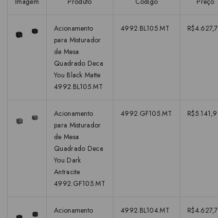
Imagem
Produto
Código
Preço
Acionamento
4992.BL105.MT
R$4.627,7
para Misturador
de Mesa
Quadrado Deca
You Black Matte
4992.BL105.MT
Acionamento
4992.GF105.MT
R$5.141,
para Misturador
de Mesa
Quadrado Deca
You Dark
Antracite
4992.GF105.MT
Acionamento
4992.BL104.MT
R$4.627,7