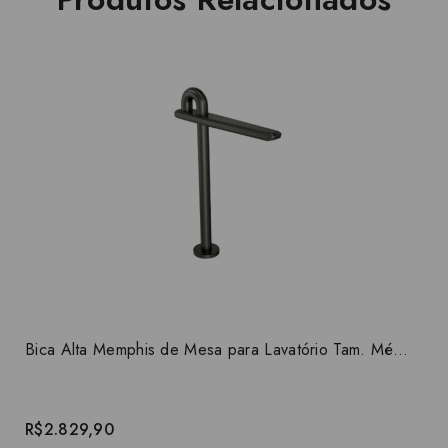
Bica Alta Memphis de Mesa para Lavatório Tam. Médio Dark Antracite Deca You 1791.GF107.MT
R$2.829,90