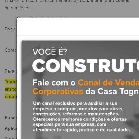
Escolha a bica e o acionamento separadamente para compor
do seu jeito.
Versatilidade de instalação
Posicione o acionamento em qualquer ponto da bancada.
Personalização
Combine formatos, tamanhos e cores do seu jeito
Abertura de 1/4 de volta
Para manuseio mais fácil
Tecnologia Deca Comfort: Tecnologia exclusiva, presente
em todos os metais de banheiro Deca, que evita
respingos e auxilia na economia na água.
Especificações do Produto:
Aplicação:
Mesa
Tipo de Água:
Fria e Quente