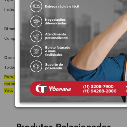
Indicação de uso:
Residencial
Dimensões do Produto:
Comprimento: 187 mm | Largura: 50 mm | Altura: 364 mm
Observações:
Todas as imagens são meramente ilustrativas.
Para utilização da bica necessário acionamento
monocomando ou misturador ou torneira da linha Deca
You.
Produtos Relacionados