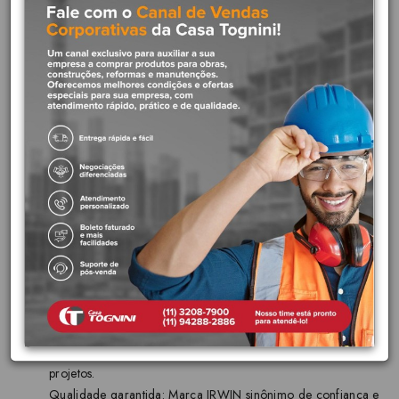
Características Técnicas:
Design exclusivo: Ranhuras que removem cavacos com
eficiência.
Aplicações: Madeira macia, madeira dura, marcenaria,
carpintaria e projetos DIY.
Marca:
IRWIN
(qualidade reconhecida internacionalmente).
Durabilidade: Materiais de alta qualidade para longa vida útil.
Benefícios:
Eficiência: Ranhuras que removem cavacos rapidamente,
garantindo furos limpos.
Precisão: Design que evita desvios e garante furos alinhados.
Versatilidade: Ideal para madeira macia, dura e diversos
projetos.
Qualidade garantida: Marca IRWIN sinônimo de confiança e