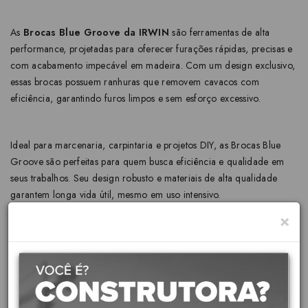
As
Brocas Blue Groove da IRWIN
são ferramentas de alta
performance, projetadas para oferecer furações rápidas, precisas e
com acabamento impecável em madeira. Com um design exclusivo,
essas brocas possuem ranhuras que removem cavacos com
eficiência, garantindo furos limpos e sem esforço excessivo.
Ideal para marcenaria, carpintaria e projetos DIY, as Brocas Blue
Groove são perfeitas para quem busca eficiência e qualidade em
seus trabalhos. Seu design robusto e materiais de alta qualidade
garantem longa vida útil, mesmo em uso intensivo.
×
A qualidade
IRWIN
é reconhecida mundialmente, garantindo que
essas brocas atendam às necessidades dos profissionais mais
exigentes. Seja para trabalhos profissionais ou hobbies, as Brocas
Blue Groove da IRWIN são a escolha certa para quem busca
desempenho e precisão.