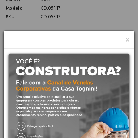
Modelo:
CD.05F.17
SKU:
CD.05F.17
×
Etiquetas:
Caixa acoplada
,
Flex
,
Ravena
,
Izy
,
Aspen
Descrição
Caixa Acoplada Deca com Acionamento Duo 3,6 Litros - Branco
(CD.05F.17)
A Caixa Acoplada Deca combina economia de água, desempenho
superior e design moderno. Com o sistema Duo System, oferece duplo
acionamento (3 ou 6 litros), reduzindo o consumo de água em até 40%.