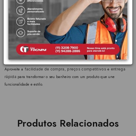
Fabricada em material resistente, é durável, de fácil instalação e
manutenção, com um design branco que se adapta a qualquer banheiro.
Destaques:
Economia de água com duplo acionamento.
Alta durabilidade e desempenho confiável.
Design moderno e compacto.
Marca Deca, sinônimo de qualidade e sustentabilidade.
Aproveite a
,
e
facilidade de compra
preços competitivos
entrega
para transformar o seu banheiro com um produto que une
rápida
funcionalidade e estilo.
Produtos Relacionados