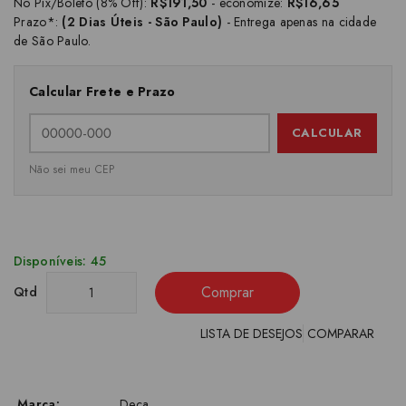
No Pix/Boleto (8% Off):
R$191,50
- economize:
R$16,65
Prazo*:
(2 Dias Úteis - São Paulo)
- Entrega apenas na cidade
de São Paulo.
Calcular Frete e Prazo
CALCULAR
Não sei meu CEP
Disponíveis: 45
Comprar
Qtd
LISTA DE DESEJOS
COMPARAR
Marca:
Deca