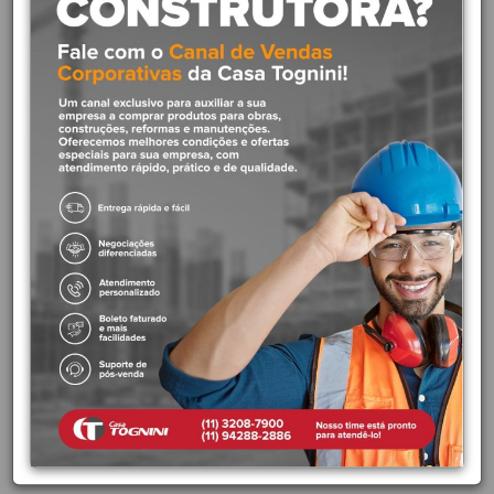
Por que escolher a caixa
d'água Acqualimp 1750 litros?
A Caixa d’água Água Protegida Acqualimp é a escolha perfeita
para quem deseja armazenar água com segurança. Ela conta com
tampa click de vedação total e uma camada interna branca, para
que você possa visualizar a qualidade da água sem a necessidade
de limpeza da caixa d’água.
PRINCIPAIS BENEFÍCIOS:
Revestimento antibacteriano
3 camadas de proteção
Tampa Click
Sem vazamentos
Proteção UV
MARCA:
Acqualimp