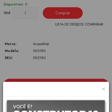
Disponíveis: 5
Comprar
Qtd
LISTA DE DESEJOS
COMPARAR
Marca:
Acqualimp
Modelo:
500180
SKU:
500180
Descrição
×