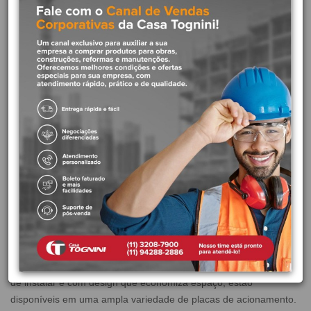
Descrição
Caixa embutida bacia suspensa
alvenaria
Marca:
Roca
Cód. Fabricante:
B890070120
Linha:
Duplo One
Aplicação:
Parede
As caixas de descarga embutidas Duplo One são compactas,
versáteis e ideais para banheiros de todos os tamanhos. Fáceis
de instalar e com design que economiza espaço, estão
disponíveis em uma ampla variedade de placas de acionamento.