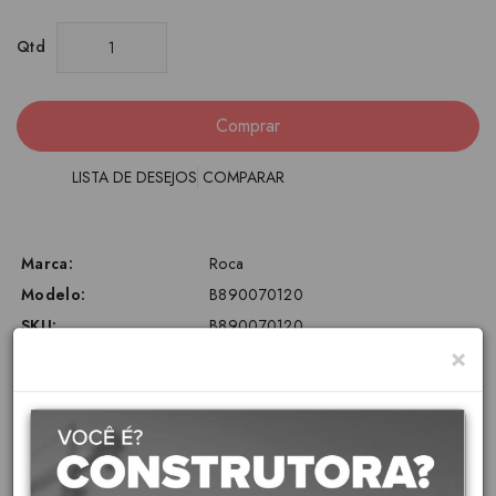
Qtd
Comprar
LISTA DE DESEJOS
COMPARAR
Marca:
Roca
Modelo:
B890070120
SKU:
B890070120
×
Disponibilidade:
Sob orçamento
Etiquetas:
Banheiro
,
Caixa de Descarga Embutida