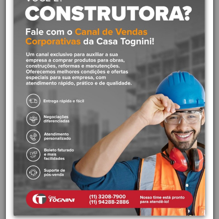
O Abrigo para Recalque
é um equipamento fundamental em
sistemas de combate a incêndio,
especialmente em áreas
externas
como indústrias, condomínios e áreas de grande
concentração de pessoas. Ele serve para
proteger os
equipamentos de recalque
, como bombas e registros, das
intempéries e de possíveis danos, garantindo sua eficiência em caso
de emergência.
Funções do Abrigo para Recalque Externo:
- Proteção contra intempéries: Protege os equipamentos contra
chuva, sol, poeira e outros agentes externos que podem danificá-
los.
- Facilidade de acesso: Permite um acesso rápido e fácil aos
equipamentos em caso de necessidade, agilizando as ações de
combate a incêndio.
- Organização: Mantém os equipamentos organizados e protegidos,
evitando perdas e danos.