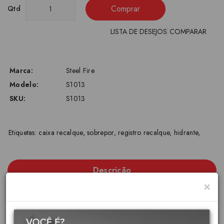
Comprar
Qtd
LISTA DE DESEJOS
COMPARAR
Marca:
Steel Fire
Modelo:
S1013
SKU:
S1013
Etiquetas:
caixa recalque
,
sobrepor
,
registro recalque
,
hidrante
,
Descrição
×