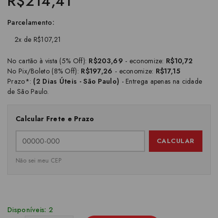
R$214,41
Parcelamento:
2x de R$107,21
No cartão à vista (5% Off):
R$203,69
- economize:
R$10,72
No Pix/Boleto (8% Off):
R$197,26
- economize:
R$17,15
Prazo*:
(2 Dias Úteis - São Paulo)
- Entrega apenas na cidade
de São Paulo.
Calcular Frete e Prazo
CALCULAR
Não sei meu CEP
Disponíveis: 2