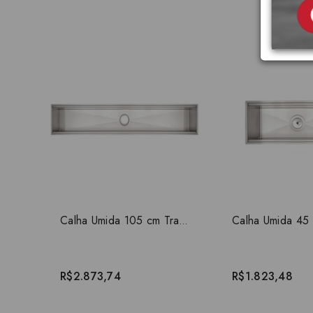
Calha Umida 105 cm Tramontina Aço Inox 94534/003
R$2.873,74
R$1.823,48