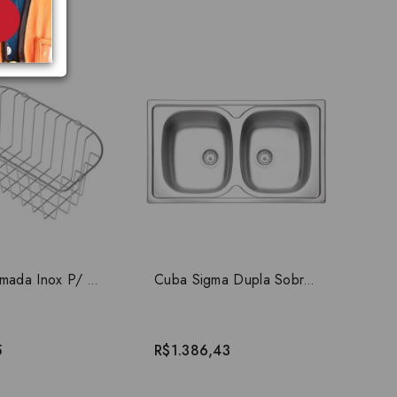
-1
R$3
Cesta Aramada Inox P/ Cuba Maxi Morgana 94528/033
Cuba Sigma Dupla Sobrepor Inox Pre Polida 86 x 50cm Tramontina 93808602
5
R$1.386,43