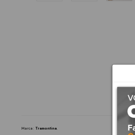
Marca:
Tramontina
.