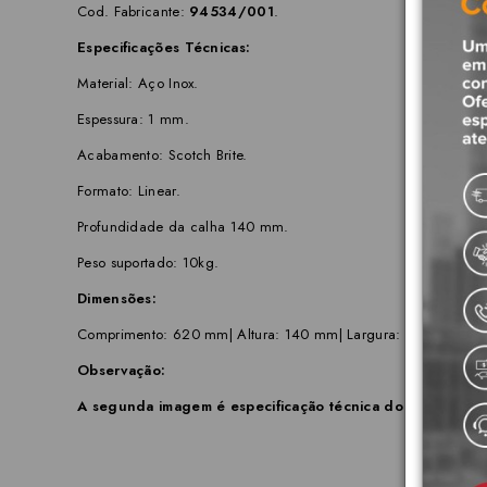
Cod. Fabricante:
94534/001
.
Especificações Técnicas:
Material: Aço Inox.
Espessura: 1 mm.
Acabamento: Scotch Brite.
Formato: Linear.
Profundidade da calha 140 mm.
Peso suportado: 10kg.
Dimensões:
Comprimento: 620 mm| Altura: 140 mm| Largura: 184 mm.
Observação:
A segunda imagem é especificação técnica do produto.