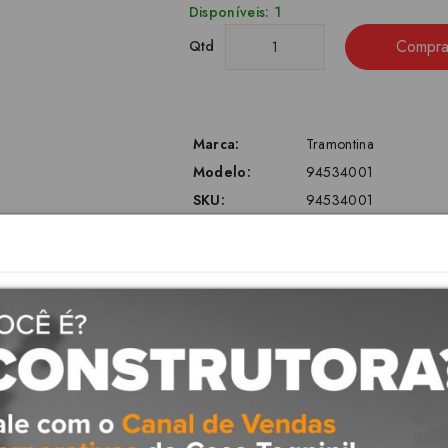
Disponíveis: 1
Compra
Qtd
Marca:
Tramontina
Modelo:
94534001
SKU:
94534001
Etiquetas:
tramontina cozinha
Descrição