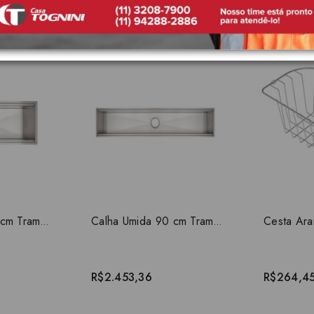
Produtos Relacionados
Calha Umida 45 cm Tramontina Aço Inox 94534/000
Calha Umida 90 cm Tramontina Aço Inox 94534/002
R$2.453,36
R$264,4