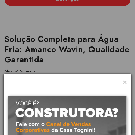
Solução Completa para Água
Fria: Amanco Wavin, Qualidade
Garantida
Marca:
Amanco
×
Linha:
Água Fria Soldável
A Linha Amanco Wavin Soldável é um sistema completo de tubos e
conexões em PVC, projetado para condução de água fria em
instalações prediais, comerciais e industriais. Reconhecida pela
qualidade e durabilidade.
Aplicações:
Sistema predial de distribuição de água fria, instalações de água fria
permanentes e embutidas em paredes ou aparentes em locais