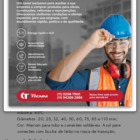
cobertos e protegidos de intempéries, aplicada em instalações de
rede de água predial em residências, comércio e indústrias.
Benefícios:
Rapidez e facilidade na execução das juntas soldáveis;
Material leve, de fácil transporte, estocagem e manuseio;
Resistente para instalações de água fria;
Vida útil projetada: 50 anos
Características principais:
Material: PVC (Policloreto de Vinila), um material resistente à
corrosão e com longa vida útil.
Soldagem: As conexões são feitas por soldagem com
aplicação de adesivo PVC, garantindo uma união segura e
livre de vazamentos.
Pressão de Serviço: (20°C): 750 kPa, (7,5 kgf/cm² ou 75
m.c.a.) incluindo sobre pressão máxima de 250 kPa;
Temperatura: Temperatura nominal: 20°C, Temperatura
máxima: 45°C
Diâmetros: 20, 25, 32, 40, 50, 60, 75, 85 e 110 mm;
Cor: Marrom para tubo e conexões soldáveis. Azul para
conexões com bucha de latão na rosca de transição;