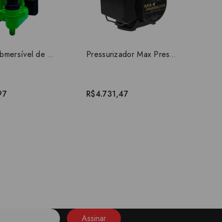
Bomba Submersível de Esgoto Rw 800 Plus 1CV 220V
Pressurizador Max Press 25E 0.70HP 220V
97
R$4.731,47
Assinar