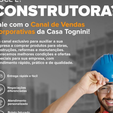
ediais de água pluvial, esgoto sanitário e ventilação;
ojeto e execução.
;
rie Normal e a linha Silentium.