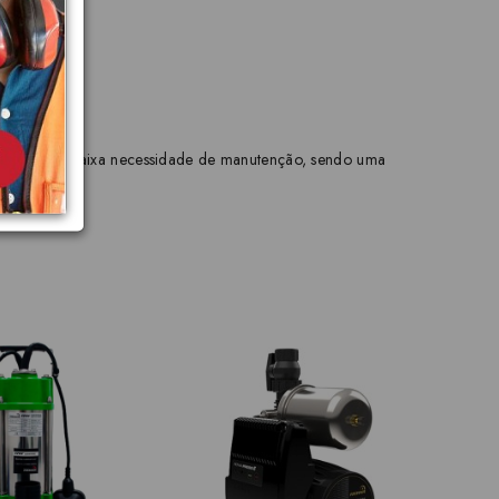
instalação e baixa necessidade de manutenção, sendo uma
R$8