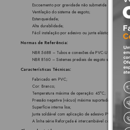
Escoamento por gravidade não submetida à pressão;
Ventilação do sistema de esgoto;
Estanqueidade;
Alta durabilidade;
Fácil instalação por adesivo ou junta elástica.
Normas de Referência:
NBR 5688 – Tubos e conexões de PVC-U para sistemas pr
NBR 8160 – Sistemas prediais de esgoto sanitário - Pr
Características Técnicas:
Fabricado em PVC;
Cor: Branco;
Temperatura máxima de operação: 45°C;
Pressão negativa (vácuo) máxima suportada: -0,40 bar
Superfície interna lisa;
Junta soldável com aplicação de adesivo PVC;
A linha série Reforçada é intercambiável com a linha sé