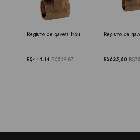
Registro de gaveta Industrial 2.1/2" 10032500
R$444,14
R$539,87
R$625,60
R$76