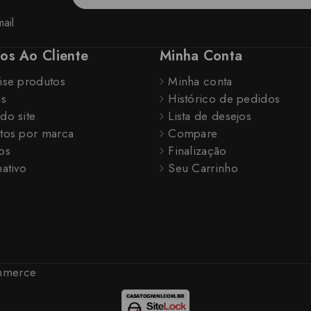
ail
ços Ao Cliente
Minha Conta
ise produtos
Minha conta
as
Histórico de pedidos
do site
Lista de desejos
tos por marca
Compare
os
Finalização
ativo
Seu Carrinho
ommerce