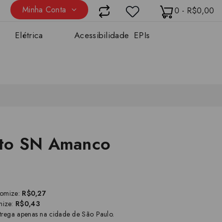
Minha Conta
0 - R$0,00
Elétrica
Acessibilidade
EPIs
to SN Amanco
nomize:
R$0,27
mize:
R$0,43
trega apenas na cidade de São Paulo.