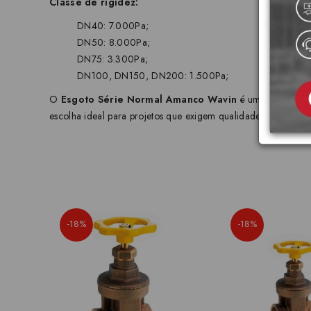
Classe de rigidez:
DN40: 7.000Pa;
DN50: 8.000Pa;
DN75: 3.300Pa;
DN100, DN150, DN200: 1.500Pa;
O
Esgoto Série Normal Amanco Wavin
é uma solução co
escolha ideal para projetos que exigem qualidade e desempe
-18%
-18%