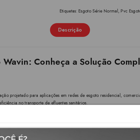
Etiquetas:
Esgoto Série Normal
,
Pvc Esgot
Descrição
 Wavin: Conheça a Solução Compl
o projetado para aplicações em redes de esgoto residencial, comercial 
iciência no transporte de efluentes sanitários.
diais de esgoto e ventilação.