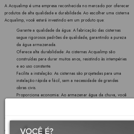
A Acqualimp é uma empresa reconhecida no mercado por oferecer
produtos de alta qualidade e durabilidade. Ao escolher uma cisterna
Acqualimp, você estará investindo em um produto que:
Garante a qualidade da água: A fabricação das cisternas
segue rigorosos padrões de qualidade, garantindo a pureza
da água armazenada.
Oferece alta durabilidade: As cisternas Acqualimp são
construídas para durar muitos anos, resistindo às intempéries
e ao uso constante.
Facilita a instalação: As cisternas são projetadas para uma
instalação rápida e fácil, sem a necessidade de grandes
obras civis.
Proporciona economia: Ao armazenar água da chuva, você
reduz o consumo de água potável e economiza em sua conta
de água.
Tipos de aplicação:
Armazenar água da rede pública sem ocupar espaço na laje e