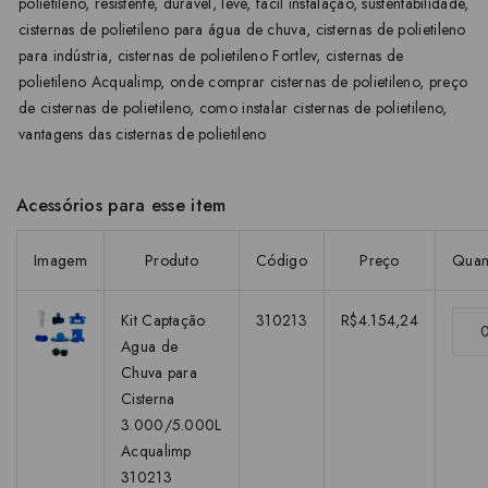
polietileno
,
resistente
,
durável
,
leve
,
fácil instalação
,
sustentabilidade
,
cisternas de polietileno para água de chuva
,
cisternas de polietileno
para indústria
,
cisternas de polietileno Fortlev
,
cisternas de
polietileno Acqualimp
,
onde comprar cisternas de polietileno
,
preço
de cisternas de polietileno
,
como instalar cisternas de polietileno
,
vantagens das cisternas de polietileno
Acessórios para esse item
Imagem
Produto
Código
Preço
Quan
Kit Captação
310213
R$4.154,24
Agua de
Chuva para
Cisterna
3.000/5.000L
Acqualimp
310213