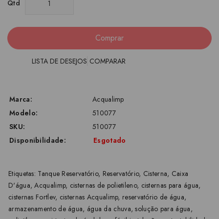
Qtd
Comprar
LISTA DE DESEJOS
COMPARAR
Marca:
Acqualimp
Modelo:
510077
SKU:
510077
Disponibilidade:
Esgotado
Etiquetas:
Tanque Reservatório
,
Reservatório
,
Cisterna
,
Caixa
D'água
,
Acqualimp
,
cisternas de polietileno
,
cisternas para água
,
cisternas Fortlev
,
cisternas Acqualimp
,
reservatório de água
,
armazenamento de água
,
água da chuva
,
solução para água
,