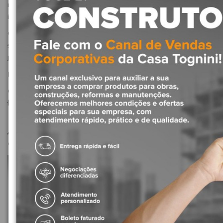
minimize os efeitos do racionamento em áreas com abastecimento
irregular.
Captar, armazenar água da chuva e a reutilizar para fins
secundários como lavagem do quintal, pisos e carros, irrigação de
jardins e descarga.
Importante:
Cisternas plásticas não podem ser enterradas na presença de lençol
freático.
ASSISTA AO VÍDEO ABAIXO E CONHEÇA TUDO SOBRE AS
CISTERNAS ACQUALIMP!