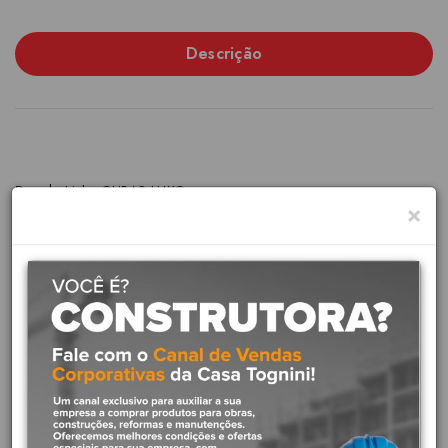
Descrição
Docol - Linha CUBAS LUXO
×
A cuba de apoio redonda da nossa marca possui um design
moderno, tecnológico e com a qualidade e durabilidade que
entregamos em todos os produtos. Esse modelo é perfeito para
ambientes que valorizam os traços fluidos, além de um ambiente
completo, com a presença da Docol em cada pedacinho do seu
banheiro.
Diferenciais do produto:
Design moderno:
Possui formas perfeitas para uma estética
moderna e elegante, como as bordas infinitas nas cubas,