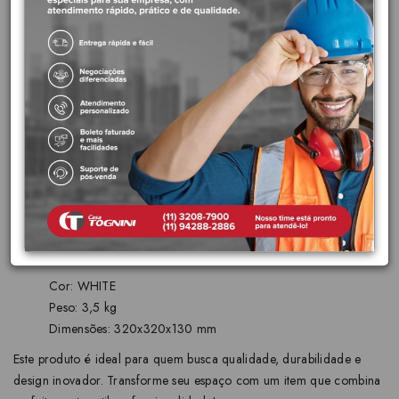
bacias carenadas e produtos livres de emendas.
Acabamento perfeito:
O acabamento das louças é
realizado com esmalte especial de alta qualidade, que
permite a preservação da cor e brilho por muito mais tempo,
além de facilitar a limpeza.
Escoamento ideal da água:
O design do fundo das cubas
foi desenvolvido com uma inclinação para evitar respingos e
garantir o escoamento perfeito da água
Garantia Toda Vida:
A primeira marca de metais e louças
sanitárias brasileira a oferecer garantia sem limite de tempo
para instalações residencias.
Características principais:
Cor: WHITE
Peso: 3,5 kg
Dimensões: 320x320x130 mm
Este produto é ideal para quem busca qualidade, durabilidade e
design inovador. Transforme seu espaço com um item que combina